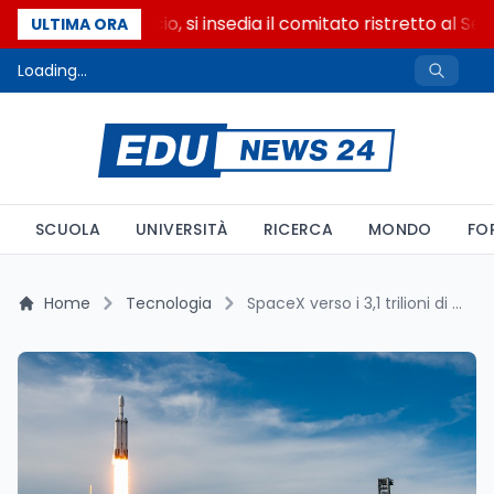
Riforma del calcio, si insedia il comitato ristretto al Sen
ULTIMA ORA
Loading...
SCUOLA
UNIVERSITÀ
RICERCA
MONDO
FO
Home
Tecnologia
SpaceX verso i 3,1 trilioni di dollari: quale sarà il futuro del colosso spaziale entro il 2030?