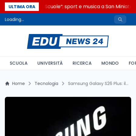
“Noi siamo le Scuole”: sport e musica a San Miniato, S
ULTIMA ORA
Loading...
SCUOLA
UNIVERSITÀ
RICERCA
MONDO
FO
Home
Tecnologia
Samsung Galaxy S26 Plus: il rinnovamento del design svelato dal primo render ufficiale