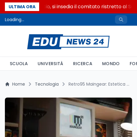
Riforma del calcio, si insedia il comitato ristretto al Se
ULTIMA ORA
Loading...
SCUOLA
UNIVERSITÀ
RICERCA
MONDO
FO
Home
Tecnologia
Retro95 Maingear: Estetica anni ’90 e potenza RTX 5080