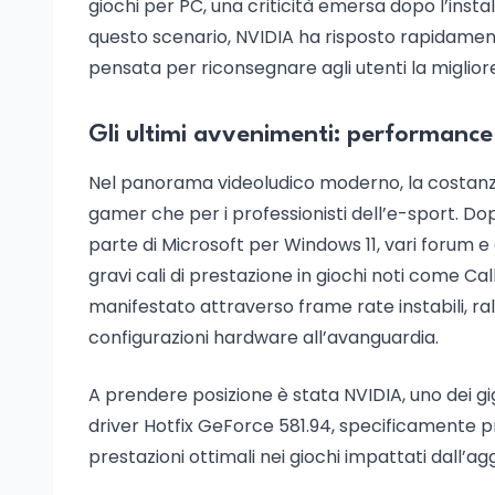
giochi per PC, una criticità emersa dopo l’ins
questo scenario, NVIDIA ha risposto rapidamente
pensata per riconsegnare agli utenti la miglior
Gli ultimi avvenimenti: performance 
Nel panorama videoludico moderno, la costanza 
gamer che per i professionisti dell’e-sport. D
parte di Microsoft per Windows 11, vari forum 
gravi cali di prestazione in giochi noti come Call
manifestato attraverso frame rate instabili, ra
configurazioni hardware all’avanguardia.
A prendere posizione è stata NVIDIA, uno dei gig
driver Hotfix GeForce 581.94, specificamente pr
prestazioni ottimali nei giochi impattati dall’a