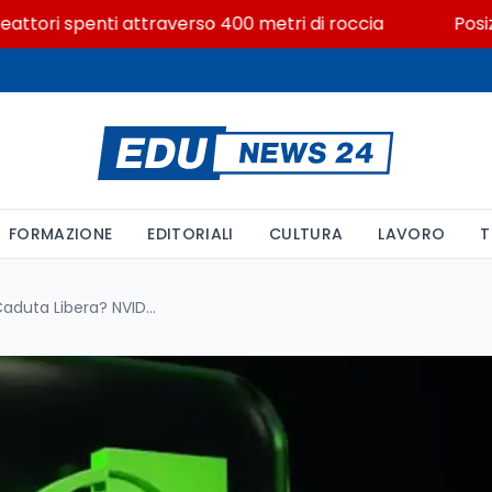
ori spenti attraverso 400 metri di roccia
Posizioni e
FORMAZIONE
EDITORIALI
CULTURA
LAVORO
T
Prestazioni dei Giochi in Caduta Libera? NVIDIA Interviene con il Driver Hotfix 581.94: Tutto quello che Devi Sapere sulle Soluzioni ai Problemi di Performance su Windows 11 e 10