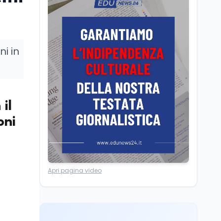
Posizioni economiche
ATA: la matematica
degli arretrati fino a
4.150 euro
i in
Cultura
6 ago
Spesa culturale in
Lombardia da record,
ma la voragine Nord-
Sud triplica
il
Cultura
6 ago
Francesco Guccini si è
oni
spento a Pàvana: addio
al Maestrone
Ricerca
6 ago
Apri pagina video
Un secolo di Warburg: il
farmaco anti-tumore
che accende la glicolisi
Ricerca
6 ago