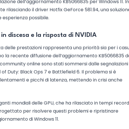
tallazione dell’aggiornamento KB5066835 per Windows 11. In
 rilasciando il driver Hotfix GeForce 581.94, una soluzion
e esperienza possibile.
in discesa e la risposta di NVIDIA
delle prestazioni rappresenta una priorità sia per i cas
opo la recente diffusione dell’aggiornamento KB5066835 d
e community online sono stati sommersi dalle segnalazioni 
 of Duty: Black Ops 7 e Battlefield 6. Il problema si è
llentamenti e picchi di latenza, mettendo in crisi anche
anti mondiali delle GPU, che ha rilasciato in tempi record 
ogettato per risolvere questi problemi e ripristinare
ggiornamento di Windows 11.