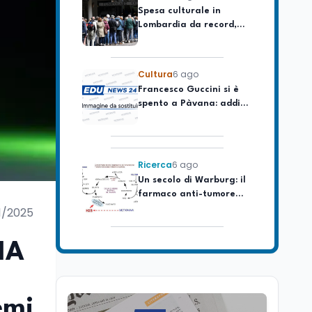
Lombardia da record,
ma la voragine Nord-
Sud triplica
Cultura
6 ago
Francesco Guccini si è
spento a Pàvana: addio
al Maestrone
Ricerca
6 ago
Un secolo di Warburg: il
farmaco anti-tumore
che accende la glicolisi
11/2025
Ricerca
6 ago
Il rivelatore che 'vede' i
IA
reattori spenti
attraverso 400 metri di
roccia
emi
Scuola
6 ago