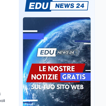
Il rivelatore che 'vede' i
reattori spenti
attraverso 400 metri di
roccia
Scuola
6 ago
Posizioni economiche
ATA: la matematica
degli arretrati fino a
4.150 euro
Cultura
6 ago
Spesa culturale in
Lombardia da record,
ma la voragine Nord-
Sud triplica
Cultura
6 ago
Francesco Guccini si è
spento a Pàvana: addio
i
al Maestrone
ali