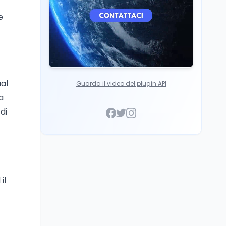
e
ual
Guarda il video del plugin API
a
di
il