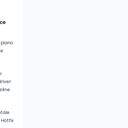
ce
 piano
he
o
driver
eline
ntale
 Hotfix