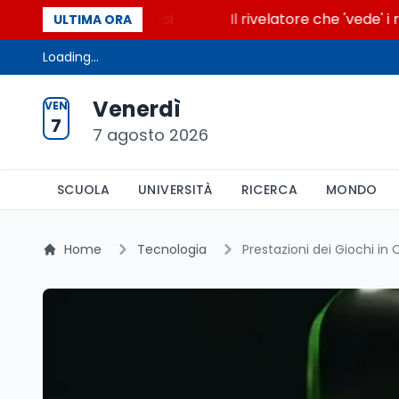
ccende la glicolisi
Il rivelatore che 'vede' i reatt
ULTIMA ORA
Loading...
Venerdì
VEN
7
7 agosto 2026
SCUOLA
UNIVERSITÀ
RICERCA
MONDO
Home
Tecnologia