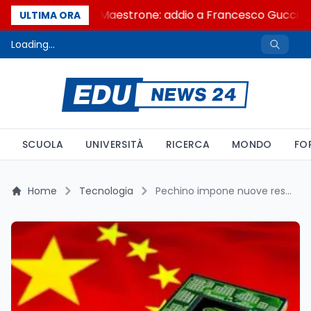
Se n'è andato il Maestrone: addio a Francesco Guccini, l
ULTIMA ORA
Loading...
SCUOLA
UNIVERSITÀ
RICERCA
MONDO
FO
Home
Tecnologia
Pechino impone nuove restrizioni ai chip Nvidia H20: tra tensioni diplomatiche e sicurezza nazionale