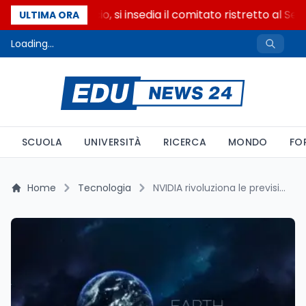
Riforma del calcio, si insedia il comitato ristretto al Sen
ULTIMA ORA
Loading...
SCUOLA
UNIVERSITÀ
RICERCA
MONDO
FO
Home
Tecnologia
NVIDIA rivoluziona le previsioni meteorologiche: Earth-2, il nuovo sistema AI per meteo più preciso e veloce