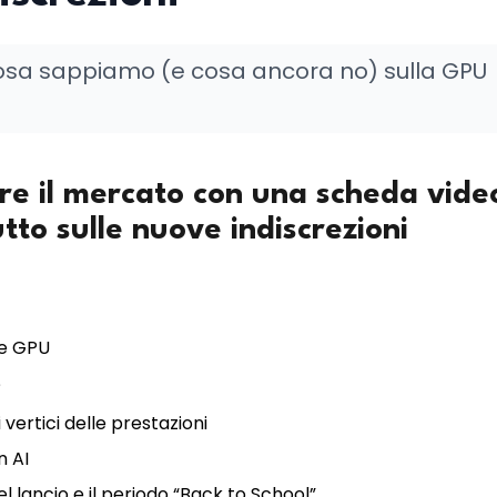
 cosa sappiamo (e cosa ancora no) sulla GPU
re il mercato con una scheda vide
to sulle nuove indiscrezioni
re GPU
?
 vertici delle prestazioni
n AI
l lancio e il periodo “Back to School”