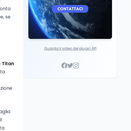
i
onta
e, se
Guarda il video del plugin API
o
Titan
lta
nzione
aglia
l
ta