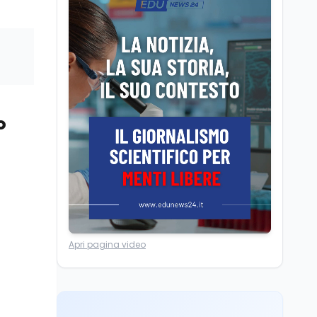
Camere in ferie,
riapertura il 9
settembre tra legge
elettorale e Rai. La
premier Meloni attesa a
Cultura
7 ago
Bari il 4 settembre per
Ravenna, il settembre
celebrare il governo più
dantesco nel 705°
longevo dell’Italia
anniversario della morte
o
repubblicana
del Sommo Poeta
Cultura
7 ago
Franca Ghitti a Santa
Giulia: il quarto capitolo
dei Palcoscenici
Scuola
7 ago
Apri pagina video
“Noi siamo le Scuole”:
sport e musica a San
Miniato, STEM a Lerici
con il progetto del Mim
Mondo
7 ago