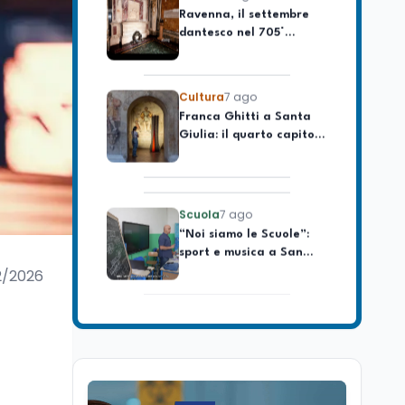
dantesco nel 705°
longevo dell’Italia
anniversario della morte
repubblicana
del Sommo Poeta
Cultura
7 ago
Franca Ghitti a Santa
Giulia: il quarto capitolo
dei Palcoscenici
Scuola
7 ago
“Noi siamo le Scuole”:
sport e musica a San
Miniato, STEM a Lerici
con il progetto del Mim
2/2026
Mondo
7 ago
Sparatoria a Bangkok:
studente 14enne uccide
5 insegnanti e i nonni
Editoriali
7 ago