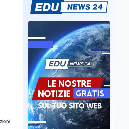
Sparatoria a Bangkok:
studente 14enne uccide
5 insegnanti e i nonni
Editoriali
7 ago
Camere in ferie,
riapertura il 9
settembre tra legge
elettorale e Rai. La
premier Meloni attesa a
Cultura
7 ago
Bari il 4 settembre per
Ravenna, il settembre
celebrare il governo più
dantesco nel 705°
longevo dell’Italia
anniversario della morte
repubblicana
del Sommo Poeta
Cultura
7 ago
Franca Ghitti a Santa
Giulia: il quarto capitolo
dei Palcoscenici
zioni