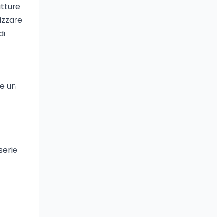
utture
izzare
di
re un
serie