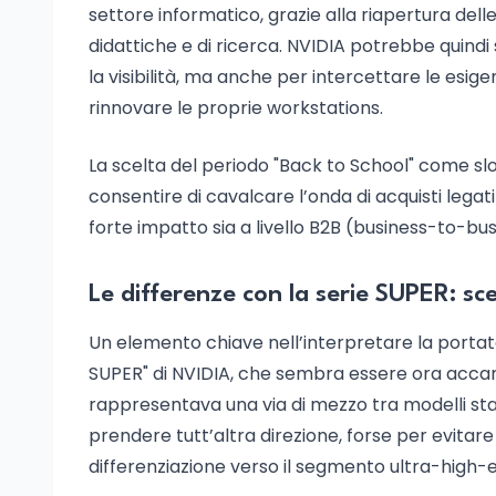
settore informatico, grazie alla riapertura del
didattiche e di ricerca. NVIDIA potrebbe quind
la visibilità, ma anche per intercettare le esigenz
rinnovare le proprie workstations.
La scelta del periodo "Back to School" come sl
consentire di cavalcare l’onda di acquisti leg
forte impatto sia a livello B2B (business-to-b
Le differenze con la serie SUPER: sc
Un elemento chiave nell’interpretare la portata
SUPER" di NVIDIA, che sembra essere ora accan
rappresentava una via di mezzo tra modelli sta
prendere tutt’altra direzione, forse per evita
differenziazione verso il segmento ultra-high-