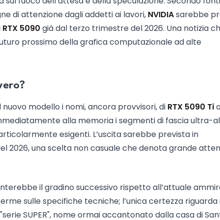
 sul fuoco dell’attesa e della speculazione. Secondo font
e di attenzione dagli addetti ai lavori,
NVIDIA
sarebbe pr
a RTX 5090
già dal terzo trimestre del 2026. Una notizia ch
 futuro prossimo della grafica computazionale ad alte
vero?
l nuovo modello i nomi, ancora provvisori, di
RTX 5090 Ti
o immediatamente alla memoria i segmenti di fascia ultra-a
articolarmente esigenti. L’uscita sarebbe prevista in
del 2026, una scelta non casuale che denota grande atte
terebbe il gradino successivo rispetto all’attuale ammir
erme sulle specifiche tecniche; l’unica certezza riguarda i
a "serie SUPER", nome ormai accantonato dalla casa di San