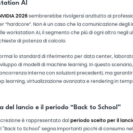
station AI
NVIDIA 2026
sembrerebbe rivolgersi anzitutto ai professio
amer “hardcore”. Non è un caso che la comunicazione degli i
e workstation AI, il segmento che più di ogni altro negli u
chieste di potenza di calcolo.
mai lo standard di riferimento per data center, laborato
viluppo di modelli di machine learning. In questo scenario
oncorrenza interna con soluzioni precedenti, ma garanti
eep learning, virtualizzazione avanzata e rendering in tem
a del lancio e il periodo “Back to School”
discrezione è rappresentato dal
periodo scelto per il lanci
il "Back to School" segna importanti picchi di consumo ne