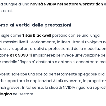
ta dunque di una
novità NVIDIA nel settore workstation
e
usiast.
sa ai vertici delle prestazioni
le sigle come
Titan Blackwell
portano con sé una lunga
i massimi livelli. Storicamente, la linea Titan si rivolgeva 
 a sviluppatori, creativi e professionisti della modellazio
zione
RTX 5090 Ti
implicherebbe invece un’evoluzione del
 modello "flagship" destinato a chi non si accontenta mai
ù recenti sarebbe una scelta perfettamente spiegabile alla
di supportare le applicazioni AI più avanzate, la progetta
li gravosi. In tal senso, la sfida di NVIDIA riguarda sopratt
logica
nel settore.