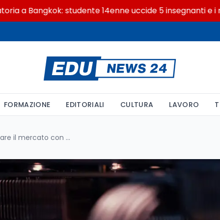
a Bangkok: studente 14enne uccide 5 insegnanti e i nonni
FORMAZIONE
EDITORIALI
CULTURA
LAVORO
T
NVIDIA pronta a rivoluzionare il mercato con una scheda video superiore alla RTX 5090? Tutto sulle nuove indiscrezioni