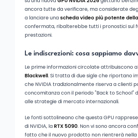
su una nuova
GPU NVIDIA 2026
gettano benzina
ancora tutte da verificare, ma considerate degn
a lanciare una
scheda video più potente dell
confermata, ribalterebbe tutti i pronostici sul
prestazioni.
Le indiscrezioni: cosa sappiamo dav
Le prime informazioni circolate attribuiscono a
Blackwell
. Si tratta di due sigle che riportan
che NVIDIA tradizionalmente riserva a clienti p
concomitanza con il periodo "Back to School" 
alle strategie di mercato internazionali.
Le fonti sottolineano che questa GPU rappresen
di NVIDIA, la
RTX 5090
. Non vi sono ancora conf
fatto che il nuovo prodotto non rientrerà nell