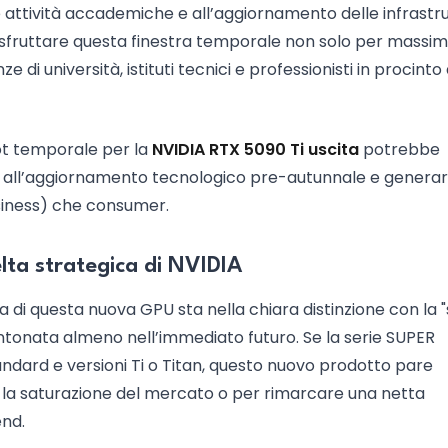
le attività accademiche e all’aggiornamento delle infrastr
i sfruttare questa finestra temporale non solo per massim
e di università, istituti tecnici e professionisti in procinto 
ot temporale per la
NVIDIA RTX 5090 Ti uscita
potrebbe
ati all’aggiornamento tecnologico pre-autunnale e genera
usiness) che consumer.
elta strategica di NVIDIA
 di questa nuova GPU sta nella chiara distinzione con la "
tonata almeno nell’immediato futuro. Se la serie SUPER
ndard e versioni Ti o Titan, questo nuovo prodotto pare
re la saturazione del mercato o per rimarcare una netta
end.