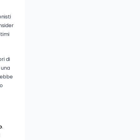
nisti
nsider
ltimi
ri di
, una
rebbe
po
o
.
l