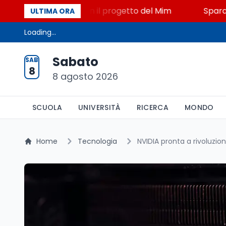
 STEM a Lerici con il progetto del Mim
Sparatoria 
ULTIMA ORA
Loading...
Sabato
SAB
8
8 agosto 2026
SCUOLA
UNIVERSITÀ
RICERCA
MONDO
Home
Tecnologia