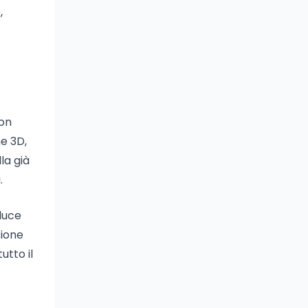
,
non
ne 3D,
la già
.
 luce
zione
utto il