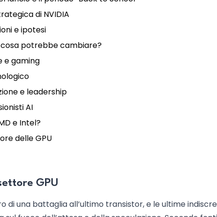
trategica di NVIDIA
ioni e ipotesi
ll, cosa potrebbe cambiare?
e e gaming
cnologico
zione e leadership
ionisti AI
D e Intel?
tore delle GPU
 settore GPU
 di una battaglia all’ultimo transistor, e le ultime indiscre