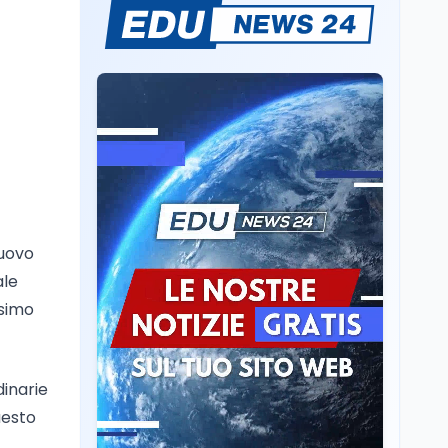
Consiglio di Stato:
scorrere la graduatoria
per i 500 posti vacanti
dopo il semestre filtro
Lavoro
5 ago
Volontariato, firmata
l’intesa triennale tra
Ministero del Lavoro e
CSVnet ETS
Scuola
5 ago
Il Ministro della Pa
uovo
Zangrillo in Parlamento:
ale
"12 miliardi per l'edilizia
e la sicurezza delle
ssimo
scuole con risorse Pnrr"
Scuola
5 ago
Il Ministro Valditara ha
incontrato due studenti
inarie
palestinesi giunti da
uesto
Gaza che hanno
superato la Maturità in