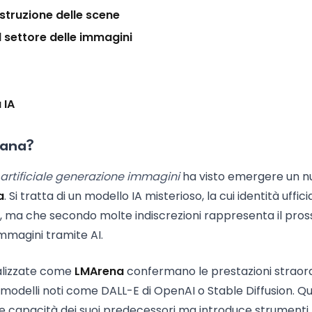
costruzione delle scene
l settore delle immagini
 IA
nana?
 artificiale generazione immagini
ha visto emergere un n
a
. Si tratta di un modello IA misterioso, la cui identità uffici
a, ma che secondo molte indiscrezioni rappresenta il pro
immagini tramite AI.
ializzate come
LMArena
confermano le prestazioni straord
odelli noti come DALL-E di OpenAI o Stable Diffusion. Q
e le capacità dei suoi predecessori ma introduce strumenti