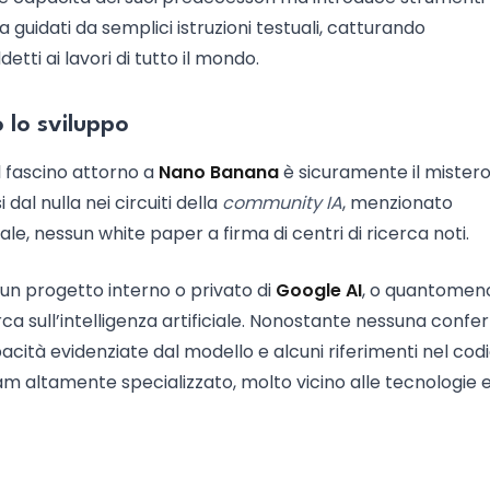
a guidati da semplici istruzioni testuali, catturando
etti ai lavori di tutto il mondo.
o lo sviluppo
 fascino attorno a
Nano Banana
è sicuramente il mister
 dal nulla nei circuiti della
community IA
, menzionato
le, nessun white paper a firma di centri di ricerca noti.
i un progetto interno o privato di
Google AI
, o quantomen
erca sull’intelligenza artificiale. Nonostante nessuna conf
pacità evidenziate dal modello e alcuni riferimenti nel cod
m altamente specializzato, molto vicino alle tecnologie e