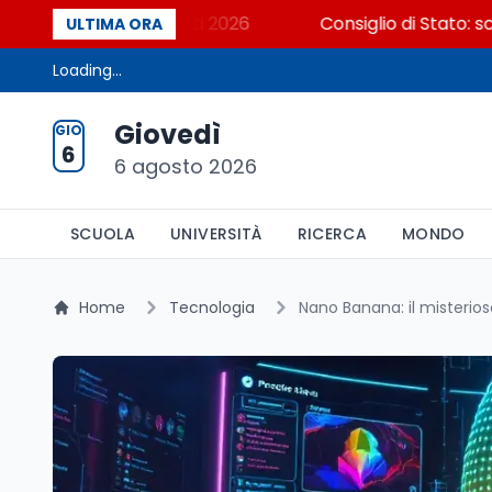
Cosa dicono i dati 2026
Consiglio di Stato: scorrer
ULTIMA ORA
Loading...
Giovedì
GIO
6
6 agosto 2026
SCUOLA
UNIVERSITÀ
RICERCA
MONDO
Home
Tecnologia