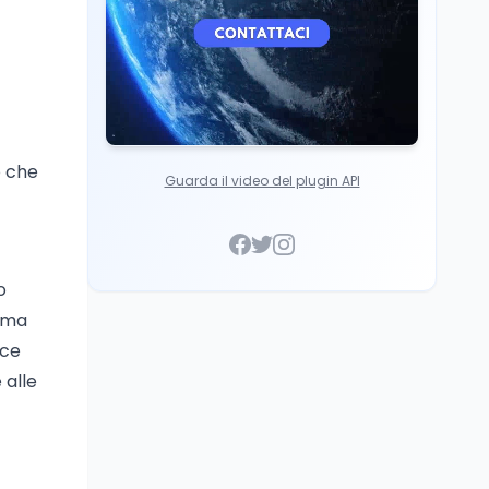
Italia
o che
Guarda il video del plugin API
o
erma
ice
 alle