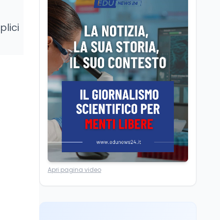
Volontariato, firmata
l’intesa triennale tra
plici
Ministero del Lavoro e
CSVnet ETS
Scuola
5 ago
Il Ministro della Pa
Zangrillo in Parlamento:
"12 miliardi per l'edilizia
e la sicurezza delle
scuole con risorse Pnrr"
Scuola
5 ago
Il Ministro Valditara ha
incontrato due studenti
palestinesi giunti da
Gaza che hanno
superato la Maturità in
Università
6 ago
Italia
Apri pagina video
Quanto è ancora
competitiva l'università
italiana? Cosa dicono i
dati 2026
Università
5 ago