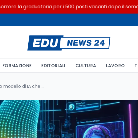
e la graduatoria per i 500 posti vacanti dopo il semestre fi
FORMAZIONE
EDITORIALI
CULTURA
LAVORO
T
Nano Banana: il misterioso modello di IA che ridefinisce la generazione e l’editing di immagini