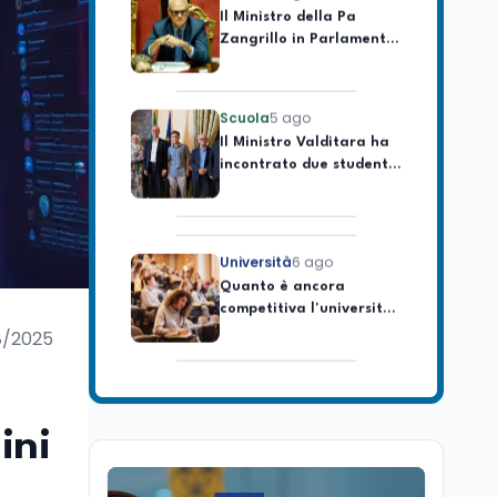
Zangrillo in Parlamento:
"12 miliardi per l'edilizia
e la sicurezza delle
scuole con risorse Pnrr"
Scuola
5 ago
Il Ministro Valditara ha
incontrato due studenti
palestinesi giunti da
Gaza che hanno
superato la Maturità in
Italia
Università
6 ago
Quanto è ancora
competitiva l'università
italiana? Cosa dicono i
dati 2026
8/2025
Università
5 ago
Consiglio di Stato:
scorrere la graduatoria
per i 500 posti vacanti
ini
dopo il semestre filtro
Lavoro
5 ago