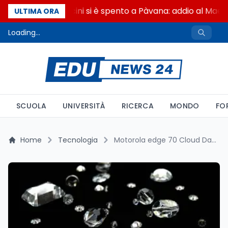
Francesco Guccini si è spento a Pàvana: addio al Maest
ULTIMA ORA
Loading...
SCUOLA
UNIVERSITÀ
RICERCA
MONDO
FO
Home
Tecnologia
Motorola edge 70 Cloud Dancer: L'eleganza incontra l’innovazione tra Pantone e cristalli Swarovski