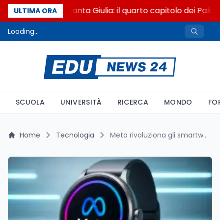
Franca Ghitti a Santa Giulia: il quarto capitolo dei Palcos
ULTIMA ORA
Loading...
SCUOLA
UNIVERSITÀ
RICERCA
MONDO
FO
Home
Tecnologia
Meta rivoluziona gli smartwatch con la fotocamera integrata