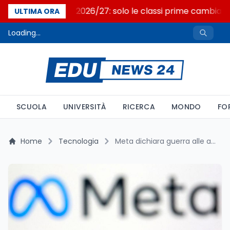
Nuovo curricolo 2026/27: solo le classi prime cambiano
ULTIMA ORA
Loading...
SCUOLA
UNIVERSITÀ
RICERCA
MONDO
FO
Home
Tecnologia
Meta dichiara guerra alle app "nudify": azioni legali e nuove tecnologie contro i deepfake espliciti