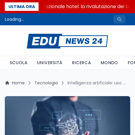
Passaggio generazionale hotel: la rivalutazione dei beni
ULTIMA ORA
Loading...
SCUOLA
UNIVERSITÀ
RICERCA
MONDO
FO
Home
Tecnologia
Intelligenza artificiale: uso diffuso, conoscenza carente