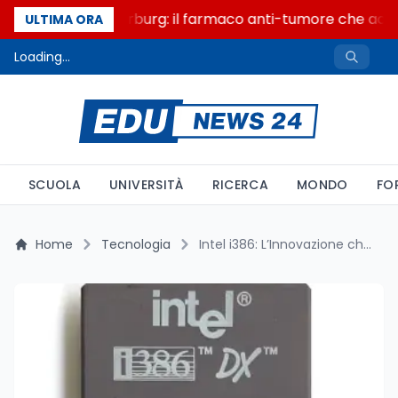
Un secolo di Warburg: il farmaco anti-tumore che accend
ULTIMA ORA
Loading...
SCUOLA
UNIVERSITÀ
RICERCA
MONDO
FO
Home
Tecnologia
Intel i386: L’Innovazione che Rivoluzionò il Mondo del Personal Computer