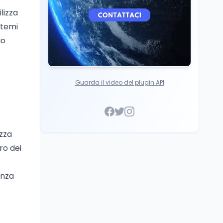
lizza
 temi
io
Guarda il video del plugin API
ezza
ro dei
enza