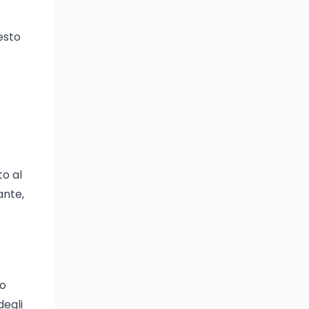
esto
to al
ante,
io
degli