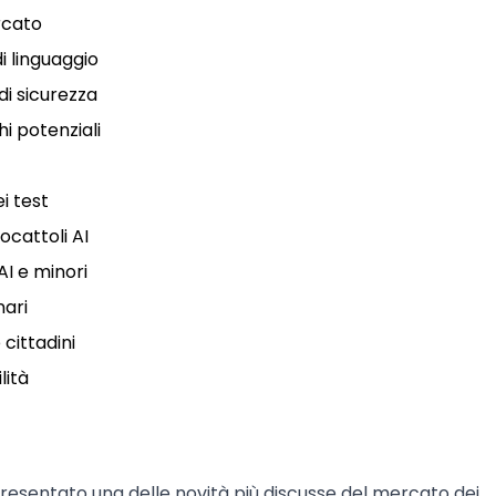
rcato
i linguaggio
 di sicurezza
chi potenziali
i test
iocattoli AI
AI e minori
nari
cittadini
lità
resentato una delle novità più discusse del mercato dei