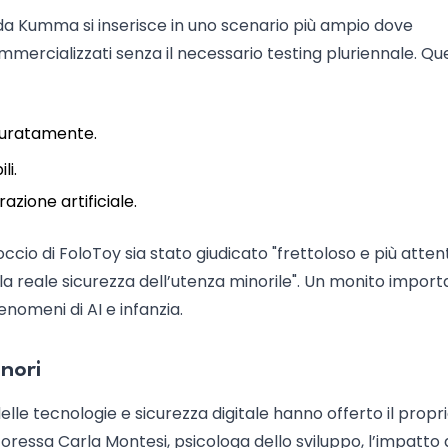
da Kumma si inserisce in uno scenario più ampio dove
mercializzati senza il necessario testing pluriennale. Qu
ccuratamente.
li.
azione artificiale.
cio di FoloToy sia stato giudicato "frettoloso e più atten
a reale sicurezza dell’utenza minorile". Un monito import
nomeni di AI e infanzia.
inori
 delle tecnologie e sicurezza digitale hanno offerto il propr
ressa Carla Montesi, psicologa dello sviluppo, l’impatto 