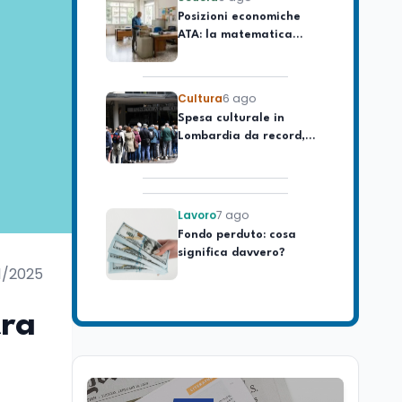
ATA: la matematica
degli arretrati fino a
4.150 euro
Cultura
6 ago
Spesa culturale in
Lombardia da record,
ma la voragine Nord-
Sud triplica
Lavoro
7 ago
Fondo perduto: cosa
significa davvero?
1/2025
Ricerca
6 ago
Un secolo di Warburg: il
tra
farmaco anti-tumore
che accende la glicolisi
Ricerca
6 ago