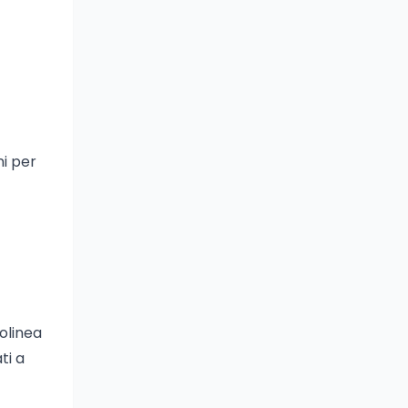
ni per
tolinea
ti a