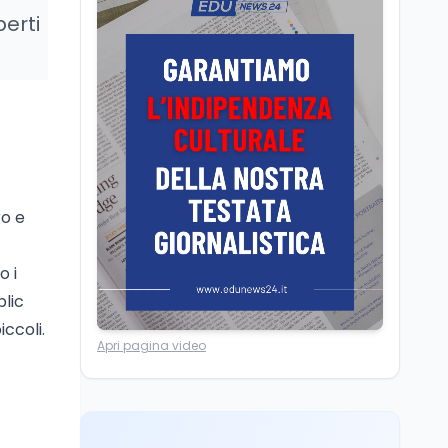
Il rivelatore che 'vede' i
perti
reattori spenti
attraverso 400 metri di
roccia
Scuola
6 ago
Posizioni economiche
ATA: la matematica
degli arretrati fino a
4.150 euro
ro e
Cultura
6 ago
Spesa culturale in
Lombardia da record,
o i
ma la voragine Nord-
blic
Sud triplica
iccoli.
Lavoro
7 ago
Apri pagina video
Fondo perduto: cosa
significa davvero?
Ricerca
6 ago