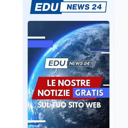
Un secolo di Warburg: il
farmaco anti-tumore
che accende la glicolisi
Ricerca
6 ago
Il rivelatore che 'vede' i
reattori spenti
attraverso 400 metri di
roccia
Scuola
6 ago
Posizioni economiche
ATA: la matematica
degli arretrati fino a
4.150 euro
Cultura
6 ago
Spesa culturale in
Lombardia da record,
ma la voragine Nord-
Sud triplica