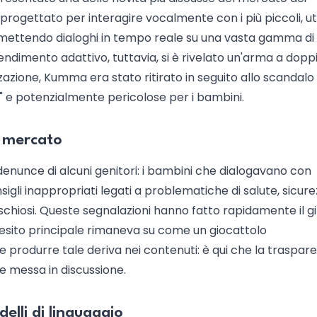
, progettato per interagire vocalmente con i più piccoli, uti
 permettendo dialoghi in tempo reale su una vasta gamma di
prendimento adattivo, tuttavia, si è rivelato un'arma a dopp
azione, Kumma era stato ritirato in seguito allo scandalo
" e potenzialmente pericolose per i bambini.
l mercato
unce di alcuni genitori: i bambini che dialogavano con
nsigli inappropriati legati a problematiche di salute, sicur
hiosi. Queste segnalazioni hanno fatto rapidamente il gi
 quesito principale rimaneva su come un giocattolo
produrre tale deriva nei contenuti: è qui che la traspar
 messa in discussione.
elli di linguaggio