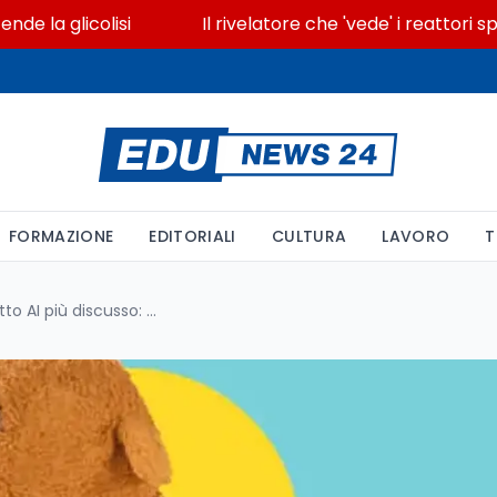
glicolisi
Il rivelatore che 'vede' i reattori spenti
FORMAZIONE
EDITORIALI
CULTURA
LAVORO
T
Il ritorno di Kumma, l’orsetto AI più discusso: tra promesse di sicurezza e timori dei genitori