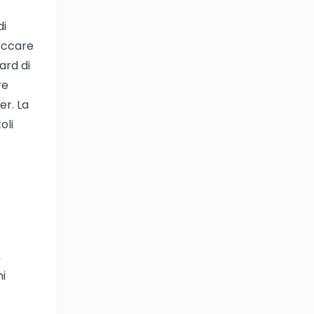
di
loccare
ard di
re
er. La
oli
,
hi