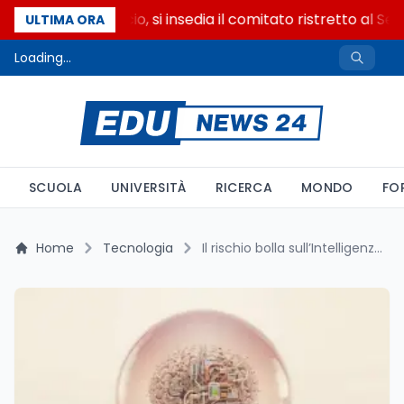
Riforma del calcio, si insedia il comitato ristretto al Sen
ULTIMA ORA
Loading...
SCUOLA
UNIVERSITÀ
RICERCA
MONDO
FO
Home
Tecnologia
Il rischio bolla sull’Intelligenza Artificiale