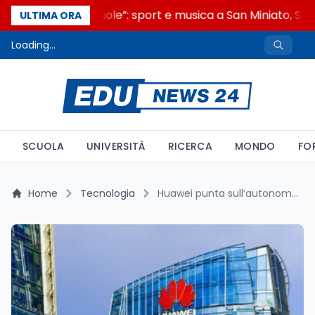
“Noi siamo le Scuole”: sport e musica a San Miniato, STEM
ULTIMA ORA
Loading...
SCUOLA
UNIVERSITÀ
RICERCA
MONDO
FO
Home
Tecnologia
Huawei punta sull’autonomia tecnologica: Qingyun W515y e W585y, i nuovi desktop cinesi con CPU proprietaria