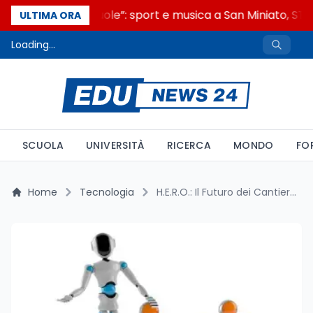
“Noi siamo le Scuole”: sport e musica a San Miniato, STEM
ULTIMA ORA
Loading...
SCUOLA
UNIVERSITÀ
RICERCA
MONDO
FO
Home
Tecnologia
H.E.R.O.: Il Futuro dei Cantieri Stradali Passa dalla Robotica Umanoide