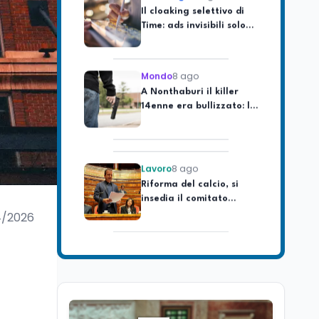
Time: ads invisibili solo
per i chatbot AI
Mondo
8 ago
A Nonthaburi il killer
14enne era bullizzato: la
CZ-75 era del nonno
Lavoro
8 ago
Riforma del calcio, si
insedia il comitato
ristretto al Senato. La
soddisfazione del
4/2026
senatore di Forza Italia,
Mondo
8 ago
Mario Occhiuto
L'8 agosto è la Giornata
europea in memoria
delle vittime del lavoro.
Istituita dal Parlamento
di Strasburgo in ricordo
Università
8 ago
dei minatori morti a