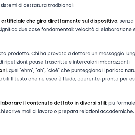
istemi di dettatura tradizionali.
 artificiale che gira direttamente sul dispositivo
, senza
significa due cose fondamentali: velocità di elaborazione 
l testo prodotto. Chi ha provato a dettare un messaggio lun
di ripetizioni, pause trascritte e intercalari imbarazzanti.
oni
, quei "ehm", "ah", "cioè" che punteggiano il parlato nat
bili. Il testo che ne esce è fluido, coerente, pronto per e
elaborare il contenuto dettato in diversi stili
: più formale
 chi scrive mail di lavoro o prepara relazioni accademiche,