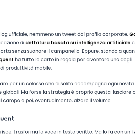
og ufficiale, nemmeno un tweet dal profilo corporate.
G
icazione di
dettatura basata su intelligenza artificiale
c
a porta senza suonare il campanello. Eppure, stando a qua
oquent
ha tutte le carte in regola per diventare uno degli
di produttività mobile.
lare per un colosso che di solito accompagna ogni novità
lobali. Ma forse la strategia è proprio questa: lasciare c
ul campo e poi, eventualmente, alzare il volume.
quent
ce: trasforma la voce in testo scritto. Ma lo fa con un li