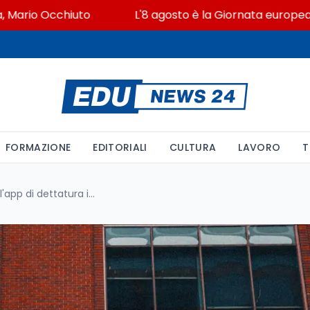
io Occhiuto
L'8 agosto è la Giornata europea in memo
FORMAZIONE
EDITORIALI
CULTURA
LAVORO
T
Google AI Edge Eloquent: l'app di dettatura intelligente che funziona anche offline e può cambiare il modo di studiare