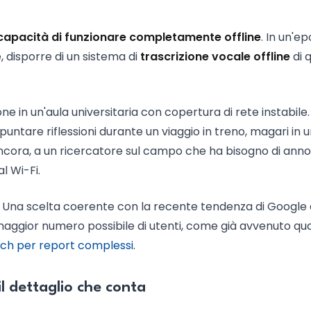
capacità di funzionare completamente offline
. In un'ep
, disporre di un sistema di
trascrizione vocale offline
di q
e in un'aula universitaria con copertura di rete instabile.
ntare riflessioni durante un viaggio in treno, magari in u
 ancora, a un ricercatore sul campo che ha bisogno di ann
l Wi-Fi.
e. Una scelta coerente con la recente tendenza di Google
l maggior numero possibile di utenti, come già avvenuto q
rch per report complessi
.
l dettaglio che conta