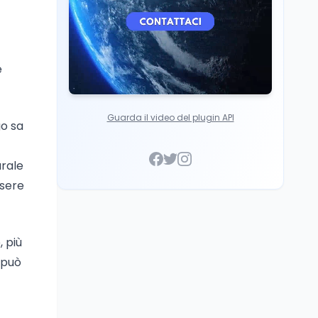
e
Guarda il video del plugin API
go sa
urale
ssere
, più
 può