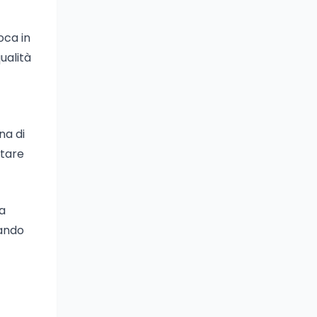
oca in
ualità
na di
otare
 a
uando