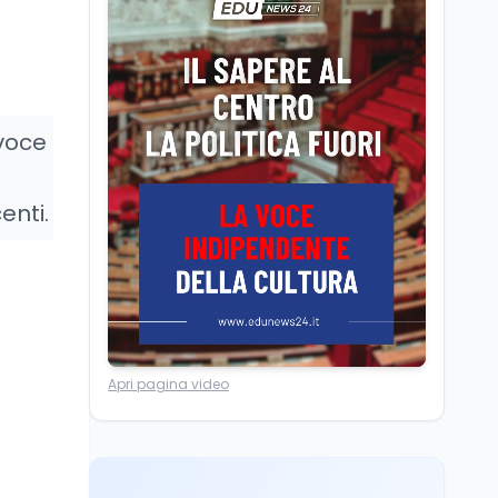
Università statali, il
Marcinelle nel 1956
Fondo ordinario 2026
sale a 9,415 miliardi, c'è
la firma della ministra
Bernini sul decreto
Tecnologia
8 ago
 voce
Il cloaking selettivo di
Time: ads invisibili solo
per i chatbot AI
enti.
Mondo
8 ago
A Nonthaburi il killer
14enne era bullizzato: la
CZ-75 era del nonno
Lavoro
8 ago
Apri pagina video
Riforma del calcio, si
insedia il comitato
ristretto al Senato. La
soddisfazione del
senatore di Forza Italia,
Mondo
8 ago
Mario Occhiuto