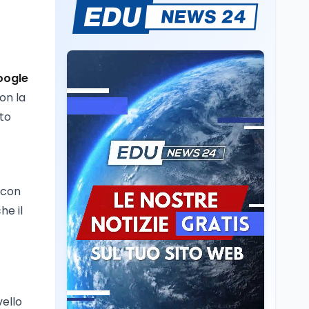
L'8 agosto è la Giornata
europea in memoria
delle vittime del lavoro.
Istituita dal Parlamento
di Strasburgo in ricordo
Università
8 ago
oogle
dei minatori morti a
Università statali, il
Marcinelle nel 1956
on la
Fondo ordinario 2026
nto
sale a 9,415 miliardi, c'è
la firma della ministra
Bernini sul decreto
Tecnologia
8 ago
Il cloaking selettivo di
Time: ads invisibili solo
 con
per i chatbot AI
he il
Mondo
8 ago
A Nonthaburi il killer
14enne era bullizzato: la
CZ-75 era del nonno
vello