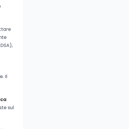
e
ttare
ente
DSA),
. Il
ica
ste sul