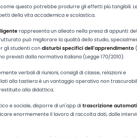
come questo potrebbe produrre gli effetti più tangibili. L
petti della vita accademica e scolastica.
lligente
rappresenta un alleato nella presa di appunti: de
rutturato può migliorare la qualità dello studio, specialm
er gli studenti con
disturbi specifici dell'apprendimento
(
ono previsti dalla normativa italiana (Legge 170/2010).
emente verbali di riunioni, consigli di classe, relazioni e
ti alla tastiera è un vantaggio operativo non trascurabile
stituito alla didattica.
ico e sociale, disporre di un'app di
trascrizione automat
care enormemente il lavoro di raccolta dati, dalle intervi