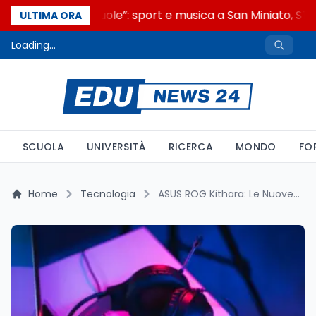
“Noi siamo le Scuole”: sport e musica a San Miniato, STEM
ULTIMA ORA
Loading...
SCUOLA
UNIVERSITÀ
RICERCA
MONDO
FO
Home
Tecnologia
ASUS ROG Kithara: Le Nuove Cuffie Gaming High-End che Conquistano gli Audiofili