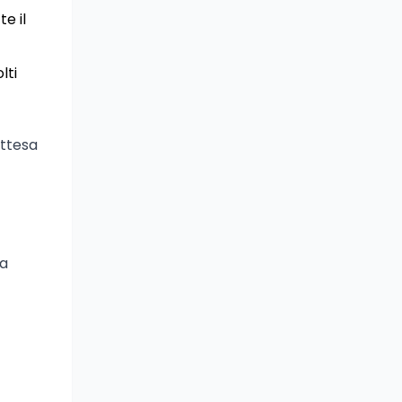
e il
lti
attesa
Da