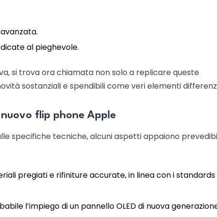
 avanzata.
dicate al pieghevole.
iva, si trova ora chiamata non solo a replicare queste
vità sostanziali e spendibili come veri elementi differenzi
l nuovo flip phone Apple
le specifiche tecniche, alcuni aspetti appaiono prevedibil
iali pregiati e rifiniture accurate, in linea con i standards 
obabile l’impiego di un pannello OLED di nuova generazion