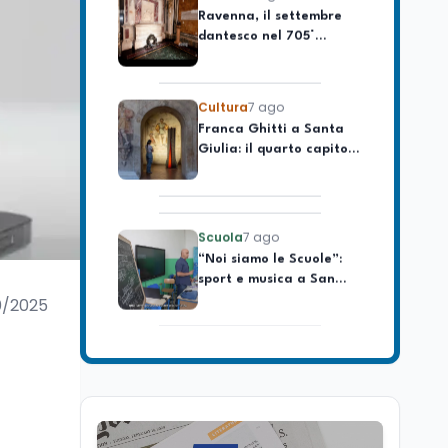
dantesco nel 705°
longevo dell’Italia
anniversario della morte
repubblicana
del Sommo Poeta
Cultura
7 ago
Franca Ghitti a Santa
Giulia: il quarto capitolo
dei Palcoscenici
Scuola
7 ago
“Noi siamo le Scuole”:
sport e musica a San
Miniato, STEM a Lerici
con il progetto del Mim
0/2025
Mondo
7 ago
Sparatoria a Bangkok:
studente 14enne uccide
5 insegnanti e i nonni
Editoriali
7 ago