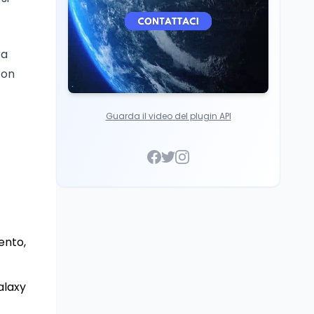
ra
con
Guarda il video del plugin API
ento,
Galaxy