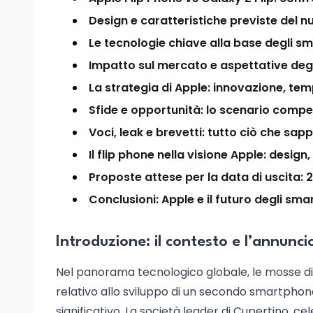
Design e caratteristiche previste del n
Le tecnologie chiave alla base degli s
Impatto sul mercato e aspettative degl
La strategia di Apple: innovazione, te
Sfide e opportunità: lo scenario compet
Voci, leak e brevetti: tutto ciò che sap
Il flip phone nella visione Apple: design,
Proposte attese per la data di uscita
Conclusioni: Apple e il futuro degli sm
Introduzione: il contesto e l’annunc
Nel panorama tecnologico globale, le mosse d
relativo allo sviluppo di un secondo smartph
significativo. La società leader di Cupertino, cel