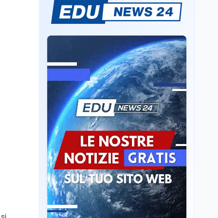
Sparatoria a Bangkok:
studente 14enne uccide
5 insegnanti e i nonni
Editoriali
7 ago
Camere in ferie,
riapertura il 9
settembre tra legge
elettorale e Rai. La
premier Meloni attesa a
Cultura
7 ago
Bari il 4 settembre per
Ravenna, il settembre
celebrare il governo più
dantesco nel 705°
longevo dell’Italia
anniversario della morte
repubblicana
del Sommo Poeta
Cultura
7 ago
Franca Ghitti a Santa
Giulia: il quarto capitolo
dei Palcoscenici
si