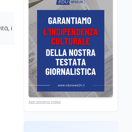
Camere in ferie,
riapertura il 9
settembre tra legge
elettorale e Rai. La
tà, i
premier Meloni attesa a
Cultura
7 ago
Bari il 4 settembre per
Ravenna, il settembre
celebrare il governo più
dantesco nel 705°
longevo dell’Italia
anniversario della morte
repubblicana
del Sommo Poeta
Cultura
7 ago
Franca Ghitti a Santa
Giulia: il quarto capitolo
dei Palcoscenici
Scuola
7 ago
Apri pagina video
“Noi siamo le Scuole”:
sport e musica a San
Miniato, STEM a Lerici
con il progetto del Mim
Mondo
7 ago