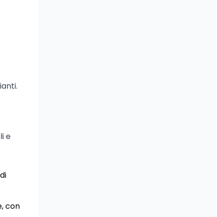
anti.
i e
di
e, con