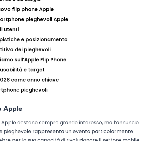
uovo flip phone Apple
martphone pieghevoli Apple
i utenti
mpistiche e posizionamento
itivo dei pieghevoli
piamo sull’Apple Flip Phone
 usabilità e target
: 2028 come anno chiave
artphone pieghevoli
io Apple
i Apple destano sempre grande interesse, ma l’annuncio
one pieghevole rappresenta un evento particolarmente
ebre per la sua capacità di rivoluzionare il settore mobile, 