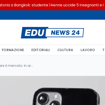
a Bangkok: studente 14enne uccide 5 insegnanti e i nonni
FORMAZIONE
EDITORIALI
CULTURA
LAVORO
T
Apple pronta a rivoluzionare il mercato: in arrivo un secondo smartphone pieghevole, il nuovo Apple Flip Phone