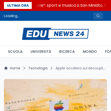
“Noi siamo le Scuole”: sport e musica a San Miniato, STEM
ULTIMA ORA
Loading...
SCUOLA
UNIVERSITÀ
RICERCA
MONDO
FO
Home
Tecnologia
Apple accelera sul decoupling dalla Cina: l’India al centro della nuova strategia produttiva anti-dazi