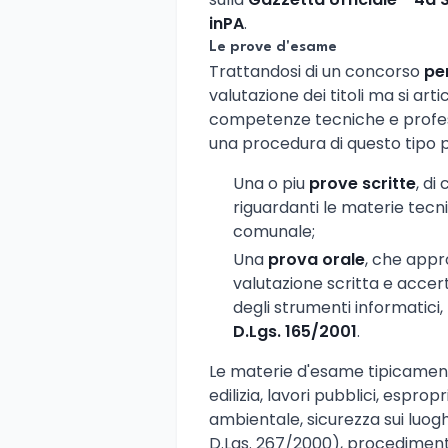
inPA
.
Le prove d'esame
Trattandosi di un concorso
pe
valutazione dei titoli ma si art
competenze tecniche e profess
una procedura di questo tipo 
Una o piu
prove scritte
, di
riguardanti le materie tec
comunale;
Una
prova orale
, che appr
valutazione scritta e accert
degli strumenti informatici, r
D.Lgs. 165/2001
.
Le materie d'esame tipicamente
edilizia, lavori pubblici, esprop
ambientale, sicurezza sui luogh
D.Lgs. 267/2000), procedimento