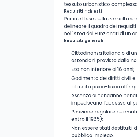
tessuto urbanistico complesso e
Requisiti richiesti
Pur in attesa della consultazio
delineare il quadro dei requisiti
nell'Area dei Funzionari di un e
Requisiti generali
Cittadinanza italiana o di 
estensioni previste dalla n
Eta non inferiore ai 18 anni;
Godimento dei diritti civili e p
Idoneita psico-fisica all'im
Assenza di condanne penali
impediscano l'accesso al p
Posizione regolare nei confro
entro il 1985);
Non essere stati destituiti, 
pubblico impiego.