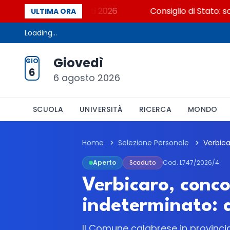
? Cosa dicono i dati 2026
Consiglio di Stato: scorr
ULTIMA ORA
Loading...
Giovedì
GIO
6
6 agosto 2026
SCUOLA
UNIVERSITÀ
RICERCA
MONDO
Home
Selezione Personale
Aperto
Scaduto
Cod. L747/2026/4
Verbicaro, conco
indeterminato: 
Il Comune calabrese in provinci