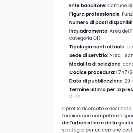
Ente banditore
: Comune di
Figura professionale
: Fun
Numero di posti disponibil
Inquadramento
: Area dei 
categoria D1)
Tipologia contrattuale
: t
Sede di servizio
: Area Tec
Modalita di selezione
: con
Codice procedura
: L747/
Data di pubblicazione
: 29
Termine ultimo per la pr
10:00
Il profilo ricercato e destinat
tecnica, con competenze specia
dell'urbanistica e della gestio
strategici per un comune cost