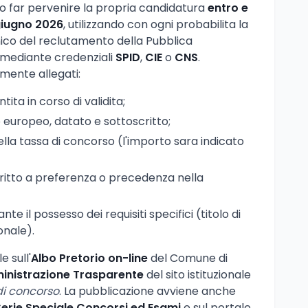
no far pervenire la propria candidatura
entro e
 giugno 2026
, utilizzando con ogni probabilita la
nico del reclutamento della Pubblica
 mediante credenziali
SPID
,
CIE
o
CNS
.
mente allegati:
ita in corso di validita;
 europeo, datato e sottoscritto;
la tassa di concorso (l'importo sara indicato
diritto a preferenza o precedenza nella
il possesso dei requisiti specifici (titolo di
onale).
e sull'
Albo Pretorio on-line
del Comune di
nistrazione Trasparente
del sito istituzionale
di concorso
. La pubblicazione avviene anche
Serie Speciale Concorsi ed Esami
e sul portale