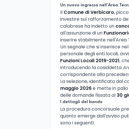
Un nuovo ingresso nell'Area Tec
Il
Comune di Verbicaro
, picc
investire sul rafforzamento de
calabrese ha indetto un
conco
all'assunzione di un
Funzionari
inserire stabilmente nell'Area
Un segnale che si inserisce ne
personale degli enti locali, avv
Funzioni Locali 2019-2021
, ch
introducendo la cosiddetta
Ar
corrispondente alla precedent
La selezione, identificata dal 
maggio 2026
e mette in pali
delle domande fissata al
30 gi
I dettagli del bando
La procedura concorsuale pres
quanto emerge dall'avviso pubb
sono i seguenti: