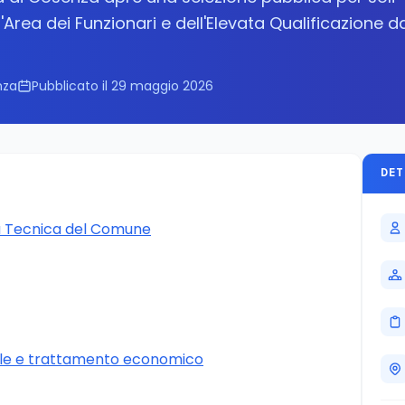
'Area dei Funzionari e dell'Elevata Qualificazione d
nza
Pubblicato il 29 maggio 2026
DET
ea Tecnica del Comune
le e trattamento economico