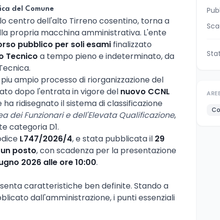
nica del Comune
Pub
olo centro dell'alto Tirreno cosentino, torna a
Sca
lla propria macchina amministrativa. L'ente
rso pubblico per soli esami
finalizzato
Sta
o Tecnico
a tempo pieno e indeterminato, da
 Tecnica.
l piu ampio processo di riorganizzazione del
iato dopo l'entrata in vigore del
nuovo CCNL
ARE
e ha ridisegnato il sistema di classificazione
Co
ea dei Funzionari e dell'Elevata Qualificazione
,
e categoria D1.
codice
L747/2026/4
, e stata pubblicata il
29
o
un posto
, con scadenza per la presentazione
ugno 2026 alle ore 10:00
.
enta caratteristiche ben definite. Stando a
licato dall'amministrazione, i punti essenziali