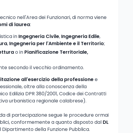
 Tecnico nell'Area dei Funzionari, di norma viene
omi di laurea
:
istica in
Ingegneria Civile
,
Ingegneria Edile
,
ura
,
Ingegneria per l'Ambiente e il Territorio
;
ettura
o in
Pianificazione Territoriale,
ente secondo il vecchio ordinamento.
litazione all'esercizio della professione
e
ofessionale, oltre alla conoscenza della
ico Edilizia DPR 380/2001, Codice dei Contratti
tiva urbanistica regionale calabrese).
da di partecipazione segue le procedure ormai
bblici, conformemente a quanto disposto dal
DL
el Dipartimento della Funzione Pubblica.