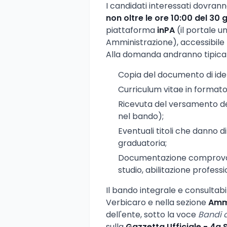
I candidati interessati dovran
non oltre le ore 10:00 del 30
piattaforma
inPA
(il portale u
Amministrazione), accessibile
Alla domanda andranno tipica
Copia del documento di ident
Curriculum vitae in formato
Ricevuta del versamento del
nel bando);
Eventuali titoli che danno 
graduatoria;
Documentazione comprovante 
studio, abilitazione professi
Il bando integrale e consultabil
Verbicaro e nella sezione
Ammi
dell'ente, sotto la voce
Bandi 
sulla
Gazzetta Ufficiale - 4a 