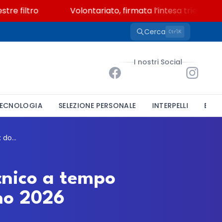
filtro
Volontariato, firmata l’intesa triennale tra
Cerca
K
Ctrl
I nostri Social
ECNOLOGIA
SELEZIONE PERSONALE
INTERPELLI
BAND
Verbicaro, concorso per un funzionario tecnico a tempo indeterminato: domande entro il 30 giugno 2026
cnico a tempo
no 2026