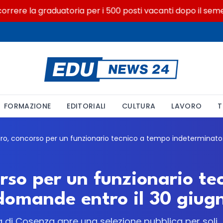
ere la graduatoria per i 500 posti vacanti dopo il semestre 
FORMAZIONE
EDITORIALI
CULTURA
LAVORO
T
rso per un funzionario te
domande entro il 30 giug
a di Cosenza apre una selezione pubblica per soli