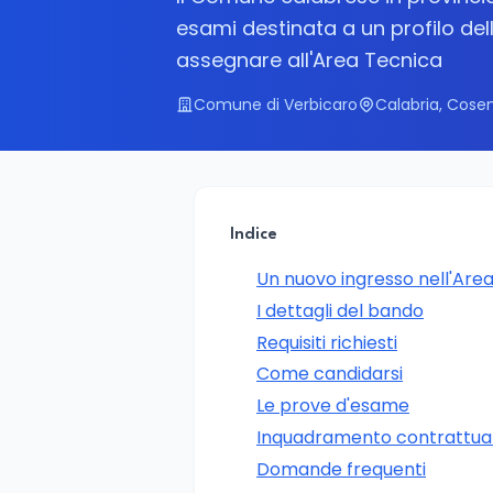
esami destinata a un profilo dell
assegnare all'Area Tecnica
Comune di Verbicaro
Calabria, Cose
Indice
Un nuovo ingresso nell'Ar
I dettagli del bando
Requisiti richiesti
Come candidarsi
Le prove d'esame
Inquadramento contrattua
Domande frequenti