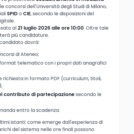
e concorsi dell'Università degli Studi di Milano,
ali
SPID
o
CIE
, secondo le disposizioni del
gitale.
issato al
21 luglio 2026 alle ore 10:00
. Oltre tale
terà più candidature.
 candidato dovrà:
oncorsi di Ateneo;
 format telematico con i propri dati anagrafici
richiesta in formato PDF (curriculum, titoli,
);
 contributo di partecipazione
secondo le
omanda entro la scadenza.
 ultimi istanti: come emerge dall'esperienza di
chi del sistema nelle ore finali possono