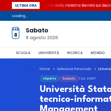
,415 miliardi, c'è la firma della ministra Bernini sul decreto
ULTIMA ORA
Loading...
Sabato
SAB
8
8 agosto 2026
SCUOLA
UNIVERSITÀ
RICERCA
MONDO
Home
Selezione Personale
Aperto
Scaduto
Cod. 22667
Università Stata
tecnico-informa
Management