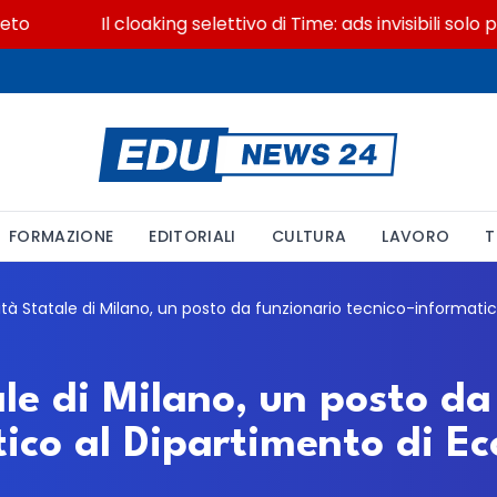
Il cloaking selettivo di Time: ads invisibili solo per i
FORMAZIONE
EDITORIALI
CULTURA
LAVORO
T
le di Milano, un posto da
tico al Dipartimento di E