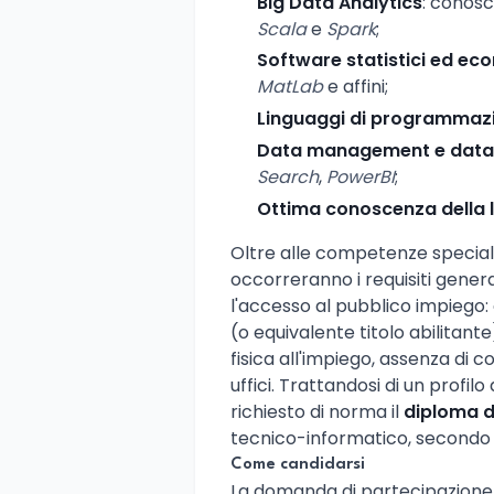
Big Data Analytics
: conosc
Scala
e
Spark
;
Software statistici ed ec
MatLab
e affini;
Linguaggi di programmaz
Data management e datab
Search
,
PowerBI
;
Ottima conoscenza della l
Oltre alle competenze speciali
occorreranno i requisiti genera
l'accesso al pubblico impiego:
(o equivalente titolo abilitante),
fisica all'impiego, assenza di
uffici. Trattandosi di un profilo d
richiesto di norma il
diploma d
tecnico-informatico, secondo l
Come candidarsi
La domanda di partecipazion