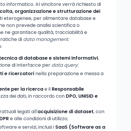
to informatico. Al vincitore verrà richiesto di
colta, organizzazione e strutturazione dei
nti eterogenee, per alimentare database e
 che non prevede analisi scientifica o
e ne garantisce qualità, tracciabilità e
pratiche di
data management
.
:
tecnica di database e sistemi informativi
,
zione di interfacce per
data query
;
i e ricercatori
nella preparazione e messa a
ente per la ricerca
e il
Responsabile
ezza dei dati, in raccordo con
DPO, UNISID e
ttuali legati all'
acquisizione di dataset
, con
DPR
e alle condizioni di utilizzo;
ftware e servizi, inclusi i
SaaS (Software as a