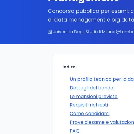
Concorso pubblico per esami: c
di data management e big data a
Universita Degli Studi di Milano
Lombar
Indice
Un profilo tecnico per la da
Dettagli del bando
Le mansioni previste
Requisiti richiesti
Come candidarsi
Prove d'esame e valutazio
FAQ