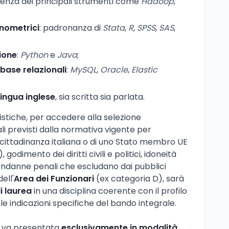
enza dei principali strumenti come
Hadoop
,
onometrici
: padronanza di
Stata
,
R
,
SPSS
,
SAS
,
ione
:
Python
e
Java
;
ase relazionali
:
MySQL
,
Oracle
,
Elastic
ingua inglese
, sia scritta sia parlata.
stiche, per accedere alla selezione
li previsti dalla normativa vigente per
 cittadinanza italiana o di uno Stato membro UE
 godimento dei diritti civili e politici, idoneità
 condanne penali che escludano dai pubblici
ell'
Area dei Funzionari
(ex categoria D), sarà
i laurea
in una disciplina coerente con il profilo
e indicazioni specifiche del bando integrale.
e va presentata
esclusivamente in modalità