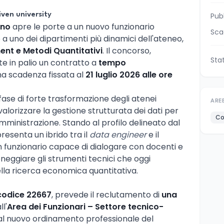
iven university
Pub
ano
apre le porte a un nuovo funzionario
Sca
a uno dei dipartimenti più dinamici dell'ateneo,
t e Metodi Quantitativi
. Il concorso,
Sta
tte in palio un contratto a
tempo
na scadenza fissata al
21 luglio 2026 alle ore
 fase di forte trasformazione degli atenei
ARE
 valorizzare la gestione strutturata dei dati per
Co
 amministrazione. Stando al profilo delineato dal
resenta un ibrido tra il
data engineer
e il
un funzionario capace di dialogare con docenti e
neggiare gli strumenti tecnici che oggi
ella ricerca economica quantitativa.
codice 22667
, prevede il reclutamento di
una
l'
Area dei Funzionari – Settore tecnico-
al nuovo ordinamento professionale del