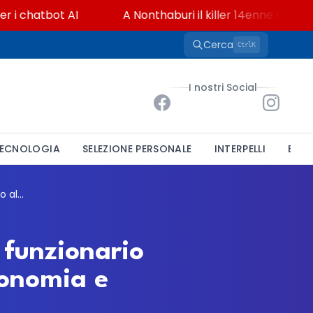
 chatbot AI
A Nonthaburi il killer 14enne era bulliz
Cerca
K
Ctrl
I nostri Social
ECNOLOGIA
SELEZIONE PERSONALE
INTERPELLI
BAND
Università Statale di Milano, un posto da funzionario tecnico-informatico al Dipartimento di Economia e Management
 funzionario
conomia e