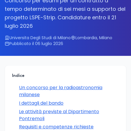
Concorso per esami per un contratto a
tempo determinato di sei mesi a supporto del
progetto LSPE-Strip. Candidature entro il 21
luglio 2026
Universita Degli Studi di Milano
Lombardia, Milano
Pubblicato il 06 luglio 2026
Indice
Un concorso per la radioastronomia
milanese
I dettagli del bando
Le attività previste al Dipartimento
Pontremoli
Requisiti e competenze richieste