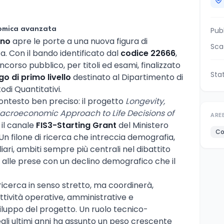
nomica avanzata
Pub
ano
apre le porte a una nuova figura di
Sca
ca. Con il bando identificato dal
codice 22666
,
orso pubblico, per titoli ed esami, finalizzato
Sta
o di primo livello
destinato al Dipartimento di
i Quantitativi.
 contesto ben preciso: il progetto
Longevity,
 Macroeconomic Approach to Life Decisions of
ARE
 il canale
FIS3-Starting Grant
del Ministero
Co
 Un filone di ricerca che intreccia demografia,
ri, ambiti sempre più centrali nel dibattito
, alle prese con un declino demografico che il
ricerca in senso stretto, ma coordinerà,
ttività operative, amministrative e
iluppo del progetto. Un ruolo tecnico-
li ultimi anni ha assunto un peso crescente