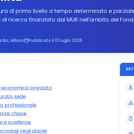
ra di primo livello a tempo determinato e parziale
di ricerca finanziato dal MUR nell'ambito del Fond
dia, Milano
Pubblicato il 01 luglio 2026
DET
ca economica avanzata
durata, sede
filo professionale
tenze chiave
a e scadenze
tecnologi negli atenei