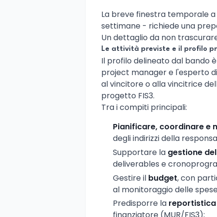
La breve finestra temporale a 
settimane - richiede una pre
Un dettaglio da non trascurare
Le attività previste e il profilo 
Il profilo delineato dal bando è
project manager e l'esperto di
al vincitore o alla vincitrice d
progetto FIS3.
Tra i compiti principali:
Pianificare, coordinare e
degli indirizzi della responsa
Supportare la
gestione de
deliverables e cronoprog
Gestire il
budget
, con parti
al monitoraggio delle spese
Predisporre la
reportistica
finanziatore (MUR/FIS3);