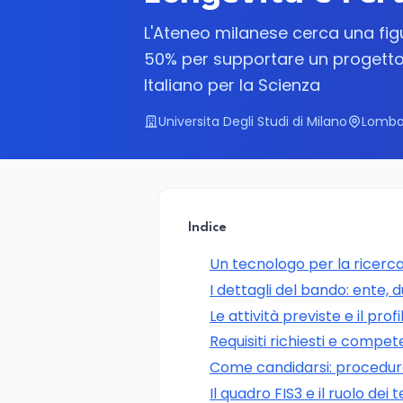
L'Ateneo milanese cerca una figu
50% per supportare un progetto 
Italiano per la Scienza
Universita Degli Studi di Milano
Lombar
Indice
Un tecnologo per la ricer
I dettagli del bando: ente, 
Le attività previste e il pro
Requisiti richiesti e compe
Come candidarsi: procedur
Il quadro FIS3 e il ruolo dei 