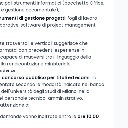
ipali strumenti informatici (pacchetto Office,
e e gestione documentale);
rumenti di gestione progetti
: fogli di lavoro
aborative, software di project management
 trasversali e verticali suggerisce che
 formata, con precedenti esperienze in
 capace di muoversi tra il linguaggio della
la rendicontazione ministeriale.
cadenze
:
concorso pubblico per titoli ed esami
. Le
tate secondo le modalità indicate nel bando
dell'Università degli Studi di Milano, nella
del personale tecnico-amministrativo.
attenzione a:
e domande vanno inoltrate entro le
ore 10:00