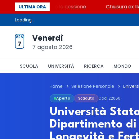
ione dei beni contro la cessione
Chiusura ex Ilva, 3
ULTIMA ORA
Loading...
Venerdì
VEN
7
7 agosto 2026
SCUOLA
UNIVERSITÀ
RICERCA
MONDO
Home
Selezione Personale
Aperto
Scaduto
Cod. 22666
Università Stata
Dipartimento di
Longevità e Fert