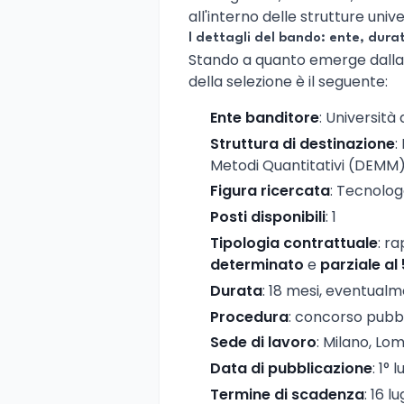
all'interno delle strutture unive
I dettagli del bando: ente, dura
Stando a quanto emerge dalla d
della selezione è il seguente:
Ente banditore
: Università 
Struttura di destinazione
:
Metodi Quantitativi (DEMM
Figura ricercata
: Tecnologo
Posti disponibili
: 1
Tipologia contrattuale
: r
determinato
e
parziale al
Durata
: 18 mesi, eventualm
Procedura
: concorso pubbl
Sede di lavoro
: Milano, Lo
Data di pubblicazione
: 1° 
Termine di scadenza
: 16 l