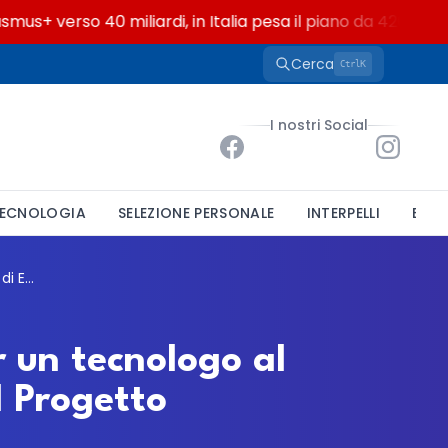
 verso 40 miliardi, in Italia pesa il piano da 420 milioni
Cerca
K
Ctrl
I nostri Social
ECNOLOGIA
SELEZIONE PERSONALE
INTERPELLI
BAND
Università Statale di Milano, concorso per un tecnologo al Dipartimento di Economia: bando FIS3 sul Progetto Longevità e Fertilità
r un tecnologo al
l Progetto