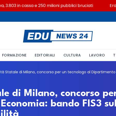
.803 in cassa e 250 milioni pubblici bruciati
Erasmus+
FORMAZIONE
EDITORIALI
CULTURA
LAVORO
T
le di Milano, concorso pe
 Economia: bando FIS3 su
ilità