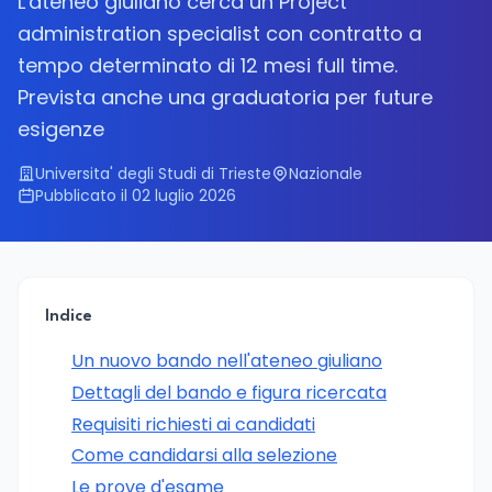
L'ateneo giuliano cerca un Project
administration specialist con contratto a
tempo determinato di 12 mesi full time.
Prevista anche una graduatoria per future
esigenze
Universita' degli Studi di Trieste
Nazionale
Pubblicato il 02 luglio 2026
Indice
Un nuovo bando nell'ateneo giuliano
Dettagli del bando e figura ricercata
Requisiti richiesti ai candidati
Come candidarsi alla selezione
Le prove d'esame