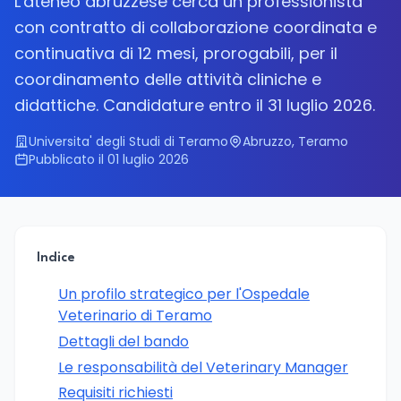
L'ateneo abruzzese cerca un professionista
con contratto di collaborazione coordinata e
continuativa di 12 mesi, prorogabili, per il
coordinamento delle attività cliniche e
didattiche. Candidature entro il 31 luglio 2026.
Universita' degli Studi di Teramo
Abruzzo, Teramo
Pubblicato il 01 luglio 2026
Indice
Un profilo strategico per l'Ospedale
Veterinario di Teramo
Dettagli del bando
Le responsabilità del Veterinary Manager
Requisiti richiesti