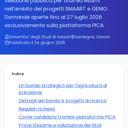
Selezione pubblica per titoli ed esami
nell'ambito dei progetti SMAART e GENIO.
Domande aperte fino al 27 luglio 2026
esclusivamente sulla piattaforma PICA
Universita' degli Studi di Sassari
Sardegna, Sassari
Pubblicato il 24 giugno 2026
Indice
Un bando strategico per l'agricoltura di
precisione
Dettagli del bando e progetti di ricerca
Requisiti richiesti
Come candidarsi tramite piattaforma PICA
Prove d'esame e valutazione dei titoli