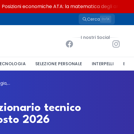
izioni economiche ATA: la matematica degli arretrati fino 
Cerca
K
Ctrl
I nostri Social
ECNOLOGIA
SELEZIONE PERSONALE
INTERPELLI
BAND
Università di Firenze: concorso per un funzionario tecnico all'Anestesiologia, domande entro il 3 agosto 2026
zionario tecnico
gosto 2026