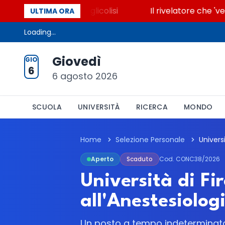
e che accende la glicolisi
Il rivelatore che 'vede' 
ULTIMA ORA
Loading...
Giovedì
GIO
6
6 agosto 2026
SCUOLA
UNIVERSITÀ
RICERCA
MONDO
Home
Selezione Personale
Aperto
Scaduto
Cod. CONC38/2026
Università di Fi
all'Anestesiolo
Un posto a tempo indeterminato n