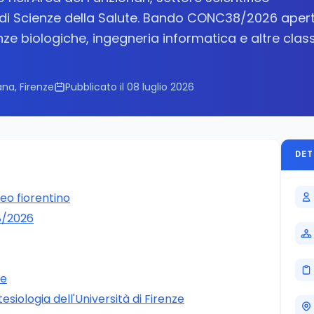
o di Scienze della Salute. Bando CONC38/2026 aper
enze biologiche, ingegneria informatica e altre class
na, Firenze
Pubblicato il 08 luglio 2026
DET
eo fiorentino
8/2026
ne
esiologia dell'Università di Firenze