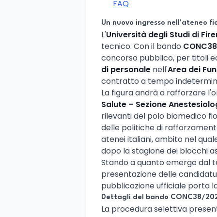
FAQ
Un nuovo ingresso nell'ateneo fi
L'
Università degli Studi di Fir
tecnico. Con il bando
CONC38
concorso pubblico, per titoli ed
di personale
nell'
Area dei Fun
contratto a tempo indetermin
La figura andrà a rafforzare l'
Salute – Sezione Anestesiolo
rilevanti del polo biomedico fi
delle politiche di rafforzamen
atenei italiani, ambito nel qual
dopo la stagione dei blocchi as
Stando a quanto emerge dal tes
presentazione delle candidatur
pubblicazione ufficiale porta la
Dettagli del bando CONC38/20
La procedura selettiva present