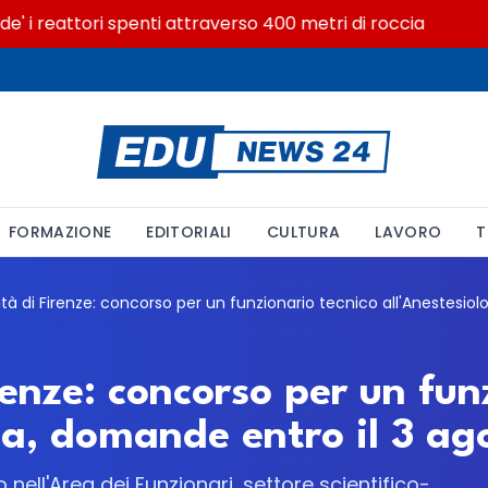
i reattori spenti attraverso 400 metri di roccia
Pos
FORMAZIONE
EDITORIALI
CULTURA
LAVORO
T
renze: concorso per un fun
gia, domande entro il 3 a
ell'Area dei Funzionari, settore scientifico-