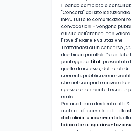
Il bando completo è consultabil
"Concorsi" del sito istituzionale
inPA. Tutte le comunicazioni re
convocazioni – vengono pubbl
sul sito dell'ateneo, con valore d
Prove d'esame e valutazione
Trattandosi di un concorso
per
due binari paralleli. Da un lat
punteggio ai
titoli
presentati dal
quello di accesso, dottorati di
coerenti, pubblicazioni scientif
che nel comparto universitari
spesso a contenuto tecnico-pr
orale.
Per una figura destinata alla 
materie d'esame legate alla
s
dati clinici e sperimentali
, all
laboratori e sperimentazion