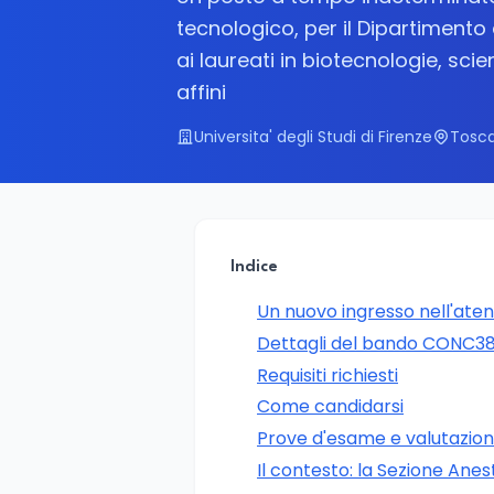
tecnologico, per il Dipartiment
ai laureati in biotecnologie, sci
affini
Universita' degli Studi di Firenze
Tosca
Indice
Un nuovo ingresso nell'aten
Dettagli del bando CONC3
Requisiti richiesti
Come candidarsi
Prove d'esame e valutazio
Il contesto: la Sezione Anest