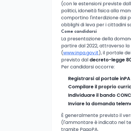
(con le estensioni previste dall
politici, idoneità fisica alla 
comportino l'interdizione dai pu
obblighi di leva per i cittadini s
Come candidarsi
La presentazione della domanda
partire dal 2022, attraverso l
(
www.inpa.gov.it
), il portale 
previsto dal
decreto-legge 8
Per candidarsi occorre:
Registrarsi al portale inPA
Compilare il proprio curri
Individuare il bando CON
Inviare la domanda telem
È generalmente previsto il ve
(l'ammontare è indicato nel te
tramite PagoPA.