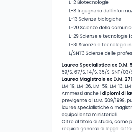
L-2 Biotecnologie
L-8 Ingegneria dell'informa
L-13 Scienze biologiche
L-20 Scienze della comunic
L-29 Scienze e tecnologie 
L-31 Scienze e tecnologie i
L/SNT3 Scienze delle profes
Laurea Specialistica ex D.M.
59/S, 67/S, 14/S, 35/S, SNT/03/
Laurea Magistrale ex D.M. 2
LM-19, LM-26, LM-59, LM-13, LM
Ammessi anche i
diplomi di l
previgente al D.M. 509/1999, pu
lauree specialistiche o magistr
equipollenza ministeriali.
Oltre al titolo di studio, come
requisiti generali di legge: ci