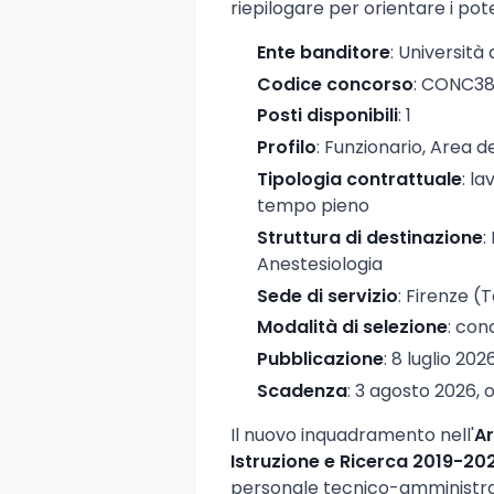
riepilogare per orientare i pote
Ente banditore
: Università 
Codice concorso
: CONC3
Posti disponibili
: 1
Profilo
: Funzionario, Area d
Tipologia contrattuale
: l
tempo pieno
Struttura di destinazione
:
Anestesiologia
Sede di servizio
: Firenze 
Modalità di selezione
: con
Pubblicazione
: 8 luglio 202
Scadenza
: 3 agosto 2026, o
Il nuovo inquadramento nell'
Ar
Istruzione e Ricerca 2019-20
personale tecnico-amministrat