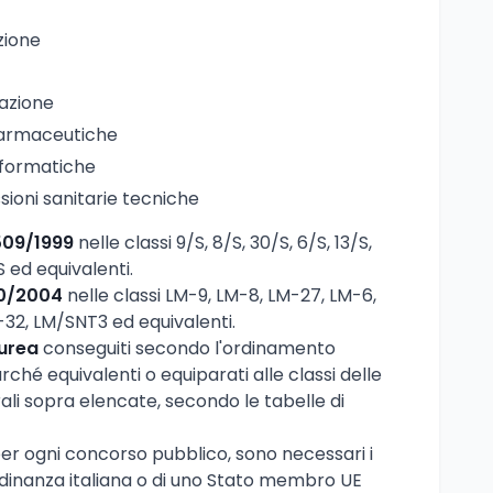
zione
azione
farmaceutiche
nformatiche
sioni sanitarie tecniche
 509/1999
nelle classi 9/S, 8/S, 30/S, 6/S, 13/S,
S ed equivalenti.
70/2004
nelle classi LM-9, LM-8, LM-27, LM-6,
-32, LM/SNT3 ed equivalenti.
aurea
conseguiti secondo l'ordinamento
rché equivalenti o equiparati alle classi delle
ali sopra elencate, secondo le tabelle di
 per ogni concorso pubblico, sono necessari i
ttadinanza italiana o di uno Stato membro UE