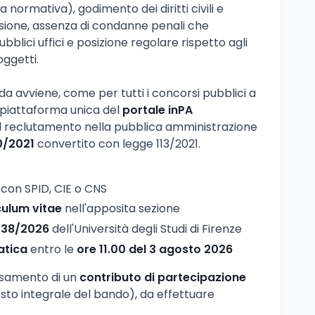
a normativa), godimento dei diritti civili e
mansione, assenza di condanne penali che
bblici uffici e posizione regolare rispetto agli
oggetti.
 avviene, come per tutti i concorsi pubblici a
a piattaforma unica del
portale inPA
del reclutamento nella pubblica amministrazione
0/2021
convertito con legge 113/2021.
con SPID, CIE o CNS
culum vitae
nell'apposita sezione
C38/2026
dell'Università degli Studi di Firenze
atica
entro le
ore 11.00 del 3 agosto 2026
rsamento di un
contributo di partecipazione
sto integrale del bando), da effettuare