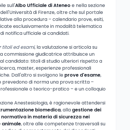
e sull'
Albo Ufficiale di Ateneo
e nella sezione
 dell'Università di Firenze, oltre che sul portale
lative alla procedura – calendario prove, esiti,
icate esclusivamente in modalità telematica
i notifica ufficiale ai candidati.
 titoli ed esami
, la valutazione si articola su
o la commissione giudicatrice attribuisce un
 candidato: titoli di studio ulteriori rispetto a
 ricerca, master, esperienze professionali
iche. Dall'altro si svolgono le
prove d'esame
,
o prevedono di norma una prova scritta –
ofessionale o teorico-pratico – e un colloquio
Sezione Anestesiologia, è ragionevole attendersi
trumentazione biomedica
, alla
gestione dei
a
normativa in materia di sicurezza nei
e animale
, oltre alle competenze trasversali su