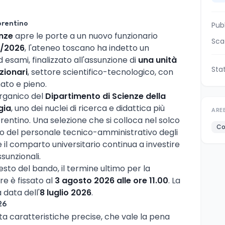
orentino
Pub
enze
apre le porte a un nuovo funzionario
Sca
/2026
, l'ateneo toscano ha indetto un
 esami, finalizzato all'assunzione di
una unità
Sta
zionari
, settore scientifico-tecnologico, con
ato e pieno.
organico del
Dipartimento di Scienze della
gia
, uno dei nuclei di ricerca e didattica più
ARE
orentino. Una selezione che si colloca nel solco
Co
to del personale tecnico-amministrativo degli
e il comparto universitario continua a investire
sunzionali.
to del bando, il termine ultimo per la
e è fissato al
3 agosto 2026 alle ore 11.00
. La
 data dell'
8 luglio 2026
.
26
a caratteristiche precise, che vale la pena