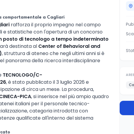
ca comportamentale a Cagliari
liari
rafforza il proprio impegno nel campo
Pub
 e statistiche con l'apertura di un concorso
Sca
n posto di tecnologo a tempo indeterminato
 sarà destinata al
Center of Behavioral and
Sta
)
, struttura di ateneo che negli ultimi anni si è
 nel panorama della ricerca interdisciplinare
ce
TECNOLOGO/C-
ARE
026
, è stato pubblicato il 3 luglio 2026 e
Co
ipazione di circa un mese. La procedura,
CINECA-PICA
, si inserisce nel più ampio quadro
atenei italiani per il personale tecnico-
ializzazione, categoria introdotta con
tenze qualificate all'interno del sistema
rcato