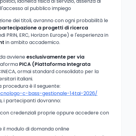
politici, idoneità fisica al servizio, assenza di
ll'accesso al pubblico impiego
azione dei titoli, avranno con ogni probabilità le
partecipazione a progetti di ricerca
di PRIN, ERC, Horizon Europe) e l'esperienza in
nt
in ambito accademico.
nda avviene
esclusivamente per via
ttaforma
PICA (Piattaforma Integrata
CINECA, ormai standard consolidato per la
sitari italiani.
lla procedura è il seguente:
tecnologo-c-bass-gestionale-14tai-2026/
, i partecipanti dovranno:
 con credenziali proprie oppure accedere con
e il modulo di domanda online