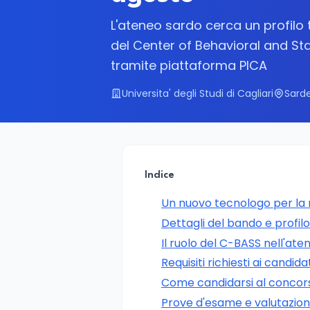
L'ateneo sardo cerca un profilo
del Center of Behavioral and St
tramite piattaforma PICA
Universita' degli Studi di Cagliari
Sard
Indice
Un nuovo tecnologo per la
Dettagli del bando e profil
Il ruolo del C-BASS nell'ate
Requisiti richiesti ai candida
Come candidarsi al concor
Prove d'esame e valutazione 