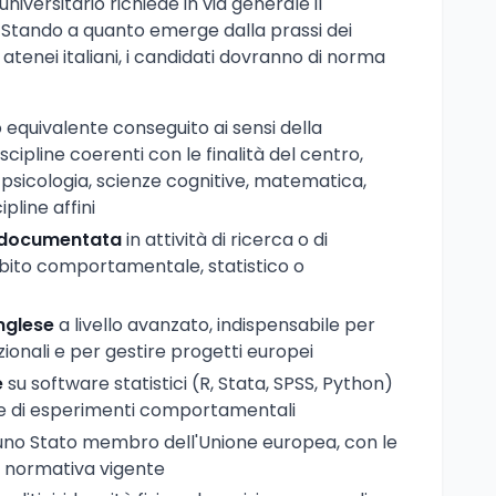
niversitario richiede in via generale il
ti. Stando a quanto emerge dalla prassi dei
 atenei italiani, i candidati dovranno di norma
o equivalente conseguito ai sensi della
cipline coerenti con le finalità del centro,
psicologia, scienze cognitive, matematica,
pline affini
e documentata
in attività di ricerca o di
mbito comportamentale, statistico o
nglese
a livello avanzato, indispensabile per
ionali e per gestire progetti europei
e
su software statistici (R, Stata, SPSS, Python)
ne di esperimenti comportamentali
uno Stato membro dell'Unione europea, con le
a normativa vigente