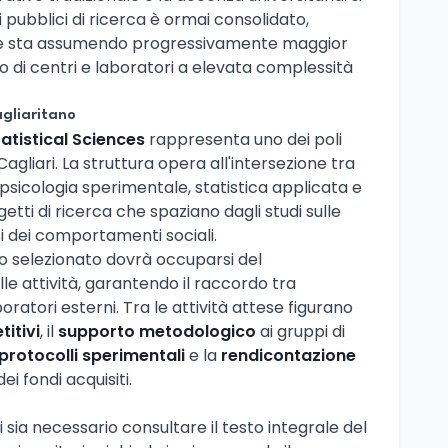
i pubblici di ricerca è ormai consolidato,
iane sta assumendo progressivamente maggior
io di centri e laboratori a elevata complessità
agliaritano
atistical Sciences
rappresenta uno dei poli
 Cagliari. La struttura opera all'intersezione tra
cologia sperimentale, statistica applicata e
tti di ricerca che spaziano dagli studi sulle
si dei comportamenti sociali.
go selezionato dovrà occuparsi del
le attività, garantendo il raccordo tra
oratori esterni. Tra le attività attese figurano
itivi
, il
supporto metodologico
ai gruppi di
protocolli sperimentali
e la
rendicontazione
ei fondi acquisiti.
 sia necessario consultare il testo integrale del