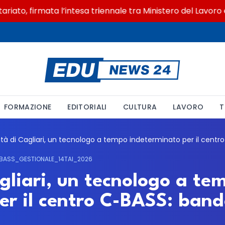
to, firmata l’intesa triennale tra Ministero del Lavoro e C
FORMAZIONE
EDITORIALI
CULTURA
LAVORO
T
BASS_GESTIONALE_14TAI_2026
gliari, un tecnologo a te
er il centro C-BASS: band