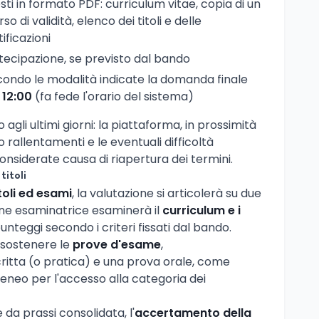
sti in formato PDF: curriculum vitae, copia di un
o di validità, elenco dei titoli e delle
ificazioni
rtecipazione, se previsto dal bando
ondo le modalità indicate la domanda finale
 12:00
(fa fede l'orario del sistema)
io agli ultimi giorni: la piattaforma, in prossimità
 rallentamenti e le eventuali difficoltà
onsiderate causa di riapertura dei termini.
titoli
itoli ed esami
, la valutazione si articolerà su due
one esaminatrice esaminerà il
curriculum e i
nteggi secondo i criteri fissati dal bando.
o sostenere le
prove d'esame
,
itta (o pratica) e una prova orale, come
eneo per l'accesso alla categoria dei
da prassi consolidata, l'
accertamento della