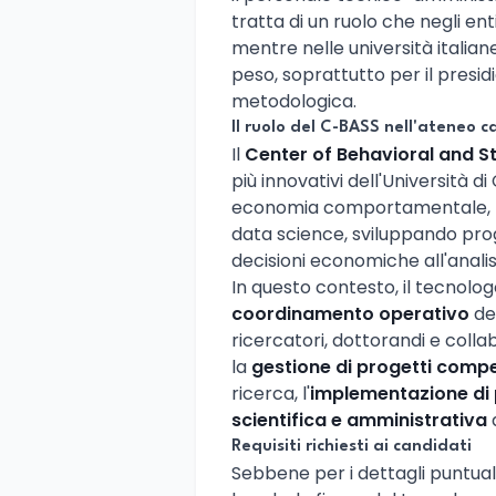
tratta di un ruolo che negli ent
mentre nelle università ital
peso, soprattutto per il presid
metodologica.
Il ruolo del C-BASS nell'ateneo c
Il
Center of Behavioral and St
più innovativi dell'Università di
economia comportamentale, psi
data science, sviluppando proge
decisioni economiche all'anali
In questo contesto, il tecnolo
coordinamento operativo
del
ricercatori, dottorandi e collab
la
gestione di progetti compet
ricerca, l'
implementazione di 
scientifica e amministrativa
d
Requisiti richiesti ai candidati
Sebbene per i dettagli puntuali