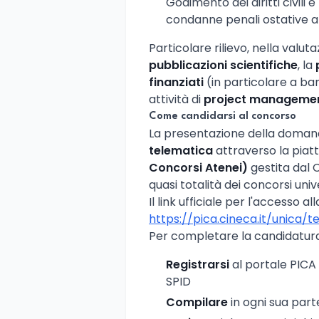
Godimento dei diritti civili e 
condanne penali ostative a
Particolare rilievo, nella valut
pubblicazioni scientifiche
, la
finanziati
(in particolare a ban
attività di
project manageme
Come candidarsi al concorso
La presentazione della doma
telematica
attraverso la pia
Concorsi Atenei)
gestita dal 
quasi totalità dei concorsi univer
Il link ufficiale per l'accesso a
https://pica.cineca.it/unica/
Per completare la candidatura
Registrarsi
al portale PICA
SPID
Compilare
in ogni sua part