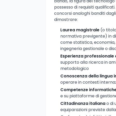
bando, la figura del tecnologo u
possesso di requisiti qualifica
concorsi analoghi banditi dagli
dimostrare:
Laurea magistrale
(o titol
normativa previgente) in dis
come statistica, economia, 
ingegneria gestionale o disci
Esperienza professional
supporto alla ricerca in a
metodologico
Conoscenza della lingua i
operare in contesti internaz
Competenze informatich
e su piattaforme di gestio
Cittadinanza italiana
o di 
equiparazioni previste dall