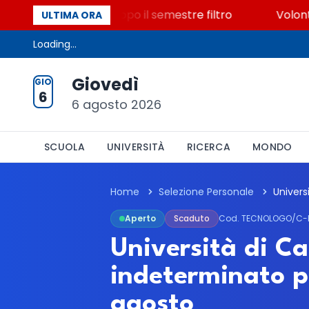
500 posti vacanti dopo il semestre filtro
Volontaria
ULTIMA ORA
Loading...
Giovedì
GIO
6
6 agosto 2026
SCUOLA
UNIVERSITÀ
RICERCA
MONDO
Home
Selezione Personale
Aperto
Scaduto
Cod. TECNOLOGO/C-
Università di Ca
indeterminato p
agosto