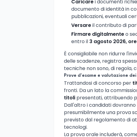
Caricare
i documenti richie
documento di identità in cors
pubblicazioni, eventuali cert
Versare
il contributo di pa
Firmare digitalmente
o sec
entro il
3 agosto 2026, ore
È consigliabile non ridurre l'inv
delle scadenze, registra spesso
tecniche non sono, di regola, c
Prove d'esame e valutazione dei 
Trattandosi di concorso per
t
fronti. Da un lato la commissi
titoli
presentati, attribuendo pu
Dall'altro i candidati dovrann
presumibilmente una prova scr
previsto dal regolamento di at
tecnologi.
La prova orale includerà, come 