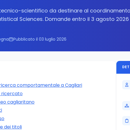
 tecnico-scientifico da destinare al coordinament
atistical Sciences. Domande entro il 3 agosto 2026
egna
Pubblicato il 03 luglio 2026
DET
 ricerca comportamentale a Cagliari
o ricercato
neo cagliaritano
ti
so
dei titoli