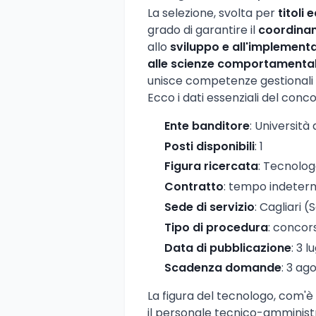
La selezione, svolta per
titoli
grado di garantire il
coordina
allo
sviluppo e all'implement
alle scienze comportamentali
unisce competenze gestionali e
Ecco i dati essenziali del conco
Ente banditore
: Università 
Posti disponibili
: 1
Figura ricercata
: Tecnolo
Contratto
: tempo indeter
Sede di servizio
: Cagliari 
Tipo di procedura
: concor
Data di pubblicazione
: 3 l
Scadenza domande
: 3 ag
La figura del tecnologo, com'è 
il personale tecnico-amministra