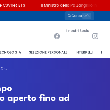
SVnet ETS
Il Ministro della Pa Zangrillo in Parlamento
Cerca
K
Ctrl
I nostri Social
ECNOLOGIA
SELEZIONE PERSONALE
INTERPELLI
BAND
Università di Cagliari, un tecnologo a tempo indeterminato per il centro C-BASS: bando aperto fino ad agosto
mpo
o aperto fino ad