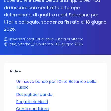
L'ateneo viterbese cerca una figura tecnica
da inserire con contratto a tempo
determinato di quattro mesi. Selezione per
titoli e colloquio, scadenza fissata al 18 giugno
2026.
Universita' degli Studi della Tuscia di Viterbo
Lazio, Viterbo
Pubblicato il 03 giugno 2026
Indice
Un nuovo bando per l'Orto Botanico della
Tuscia
Dettagli del bando
Requisiti richiesti
Come candidarsi