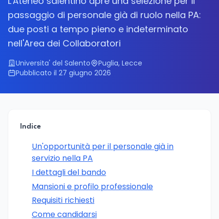
L'Ateneo salentino apre una selezione per il
passaggio di personale già di ruolo nella PA:
due posti a tempo pieno e indeterminato
nell'Area dei Collaboratori
Universita' del Salento
Puglia, Lecce
Pubblicato il 27 giugno 2026
Indice
Un'opportunità per il personale già in
servizio nella PA
I dettagli del bando
Mansioni e profilo professionale
Requisiti richiesti
Come candidarsi