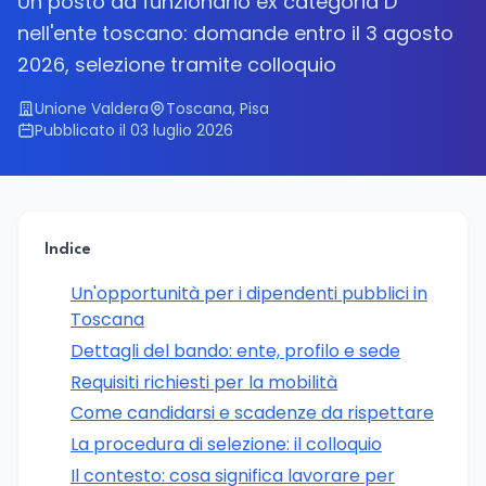
Un posto da funzionario ex categoria D
nell'ente toscano: domande entro il 3 agosto
2026, selezione tramite colloquio
Unione Valdera
Toscana, Pisa
Pubblicato il 03 luglio 2026
Indice
Un'opportunità per i dipendenti pubblici in
Toscana
Dettagli del bando: ente, profilo e sede
Requisiti richiesti per la mobilità
Come candidarsi e scadenze da rispettare
La procedura di selezione: il colloquio
Il contesto: cosa significa lavorare per