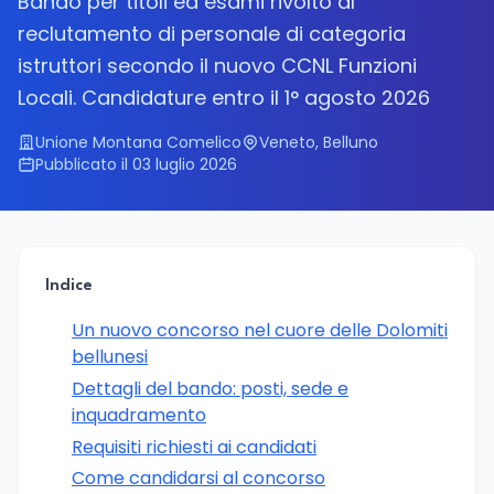
Bando per titoli ed esami rivolto al
reclutamento di personale di categoria
istruttori secondo il nuovo CCNL Funzioni
Locali. Candidature entro il 1° agosto 2026
Unione Montana Comelico
Veneto, Belluno
Pubblicato il 03 luglio 2026
Indice
Un nuovo concorso nel cuore delle Dolomiti
bellunesi
Dettagli del bando: posti, sede e
inquadramento
Requisiti richiesti ai candidati
Come candidarsi al concorso