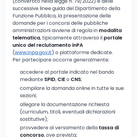
(convertito nella legge n. 79/2022) e delle
successive linee guida del Dipartimento della
Funzione Pubblica, la presentazione delle
domande per i concorsi delle pubbliche
amministrazioni avviene di regola in
modalita
telematica
, tipicamente attraverso il
portale
unico del reclutamento inPA
(
www.inpa.gov.it
) o piattaforme dedicate.
Per partecipare occorre generalmente:
accedere al portale indicato nel bando
mediante
SPID
,
CIE
o
CNS
;
compilare la domanda online in tutte le sue
sezioni;
allegare la documentazione richiesta
(curriculum, titoli, eventuali dichiarazioni
sostitutive);
provvedere al versamento della
tassa di
concorso
, ove prevista;