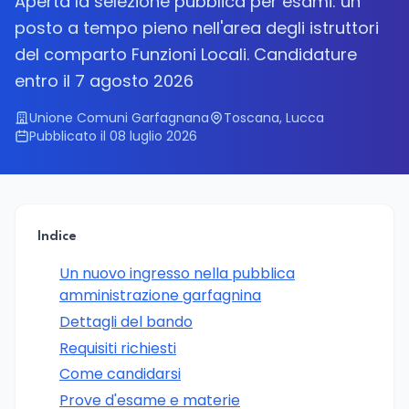
Aperta la selezione pubblica per esami: un
posto a tempo pieno nell'area degli istruttori
del comparto Funzioni Locali. Candidature
entro il 7 agosto 2026
Unione Comuni Garfagnana
Toscana, Lucca
Pubblicato il 08 luglio 2026
Indice
Un nuovo ingresso nella pubblica
amministrazione garfagnina
Dettagli del bando
Requisiti richiesti
Come candidarsi
Prove d'esame e materie