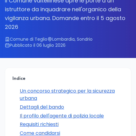
Il Comune valtellinese apre le porte a un
istruttore da inquadrare nell'organico della
vigilanza urbana. Domande entro il 5 agosto
2026
Comune di Teglio
Lombardia, Sondrio
Pubblicato il 06 luglio 2026
Indice
Un concorso strategico per la sicurezza
urbana
Dettagli del bando
Il profilo dell'agente di polizia locale
Requisiti richiesti
Come candidarsi