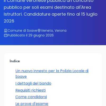
Il Comune veronese pubblica un concorso
pubblico per soli esami destinato all'Area
Istruttori. Candidature aperte fino al 15 luglio
2026
Comune di Soave
Veneto, Verona
Pubblicato il 29 giugno 2026
Indice
Un nuovo innesto per la Polizia Locale di
Soave
I dettagli del bando
Requisiti richiesti
Come candidarsi
Le prove d'esame