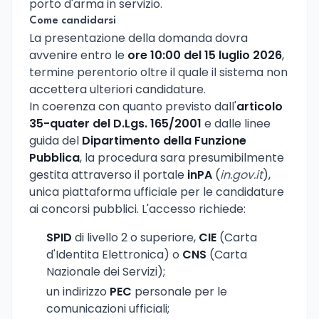
porto d'arma in servizio.
Come candidarsi
La presentazione della domanda dovra
avvenire entro le
ore 10:00 del 15 luglio 2026
,
termine perentorio oltre il quale il sistema non
accettera ulteriori candidature.
In coerenza con quanto previsto dall'
articolo
35-quater del D.Lgs. 165/2001
e dalle linee
guida del
Dipartimento della Funzione
Pubblica
, la procedura sara presumibilmente
gestita attraverso il portale
inPA
(
in.gov.it
),
unica piattaforma ufficiale per le candidature
ai concorsi pubblici. L'accesso richiede:
SPID
di livello 2 o superiore,
CIE
(Carta
d'Identita Elettronica) o
CNS
(Carta
Nazionale dei Servizi);
un indirizzo
PEC
personale per le
comunicazioni ufficiali;