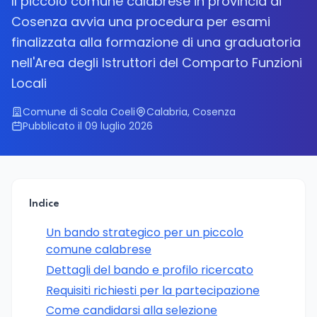
Il piccolo comune calabrese in provincia di
Cosenza avvia una procedura per esami
finalizzata alla formazione di una graduatoria
nell'Area degli Istruttori del Comparto Funzioni
Locali
Comune di Scala Coeli
Calabria, Cosenza
Pubblicato il 09 luglio 2026
Indice
Un bando strategico per un piccolo
comune calabrese
Dettagli del bando e profilo ricercato
Requisiti richiesti per la partecipazione
Come candidarsi alla selezione