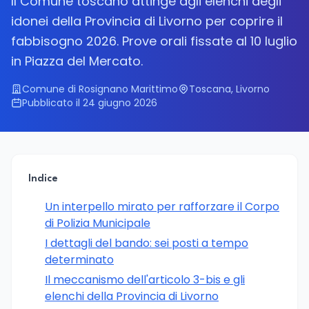
Il Comune toscano attinge agli elenchi degli
idonei della Provincia di Livorno per coprire il
fabbisogno 2026. Prove orali fissate al 10 luglio
in Piazza del Mercato.
Comune di Rosignano Marittimo
Toscana, Livorno
Pubblicato il 24 giugno 2026
Indice
Un interpello mirato per rafforzare il Corpo
di Polizia Municipale
I dettagli del bando: sei posti a tempo
determinato
Il meccanismo dell'articolo 3-bis e gli
elenchi della Provincia di Livorno