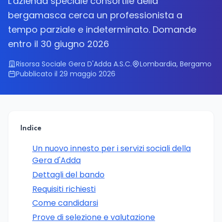
L'azienda speciale consortile della
bergamasca cerca un professionista a
tempo parziale e indeterminato. Domande
entro il 30 giugno 2026
Risorsa Sociale Gera D'Adda A.S.C.
Lombardia, Bergamo
Pubblicato il 29 maggio 2026
Indice
Un nuovo innesto per i servizi sociali della
Gera d'Adda
Dettagli del bando
Requisiti richiesti
Come candidarsi
Prove di selezione e valutazione