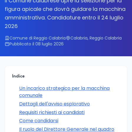
Il Comune calabrese apre la selezione per la
figura apicale che dovrà guidare la macchina
amministrativa. Candidature entro il 24 luglio
2026
Comune di Reggio Calabria
Calabria, Reggio Calabria
Pubblicato il 08 luglio 2026
Indice
Un incarico strategico per la macchina
comunale
Dettagli dell'avviso esplorativo
Requisiti richiesti ai candidati
Come candidarsi
Il ruolo del Direttore Generale nel quadro