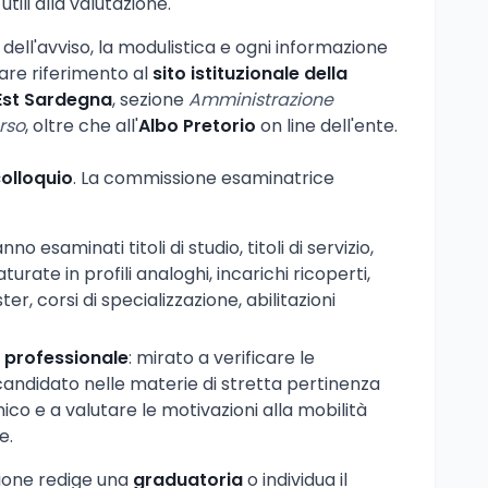
utili alla valutazione.
 dell'avviso, la modulistica e ogni informazione
fare riferimento al
sito istituzionale della
 Est Sardegna
, sezione
Amministrazione
rso
, oltre che all'
Albo Pretorio
on line dell'ente.
 colloquio
. La commissione esaminatrice
anno esaminati titoli di studio, titoli di servizio,
rate in profili analoghi, incarichi ricoperti,
ster, corsi di specializzazione, abilitazioni
 professionale
: mirato a verificare le
ndidato nelle materie di stretta pertinenza
nico e a valutare le motivazioni alla mobilità
e.
sione redige una
graduatoria
o individua il