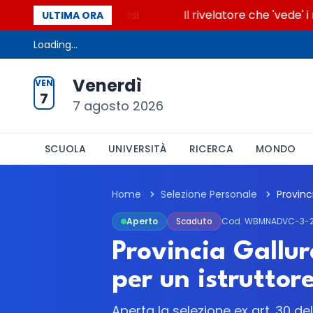
 accende la glicolisi
Il rivelatore che 'vede' i re
ULTIMA ORA
Loading...
Venerdì
VEN
7
7 agosto 2026
SCUOLA
UNIVERSITÀ
RICERCA
MONDO
Home
Selezione Personale
Aperto
Scaduto
Cod. WBMNADVC-3-
Provincia Gallu
per un istruttor
Aperta la selezione ex art. 30 de