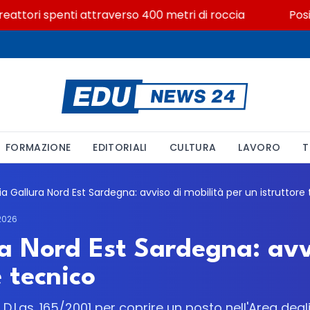
attori spenti attraverso 400 metri di roccia
Posizion
FORMAZIONE
EDITORIALI
CULTURA
LAVORO
T
2026
ra Nord Est Sardegna: avv
e tecnico
l D.Lgs. 165/2001 per coprire un posto nell'Area degl