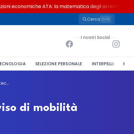
i economiche ATA: la matematica degli arretrati fino a 4.
Cerca
K
Ctrl
I nostri Social
ECNOLOGIA
SELEZIONE PERSONALE
INTERPELLI
BAND
Provincia Gallura Nord Est Sardegna: avviso di mobilità per un istruttore tecnico
iso di mobilità
i