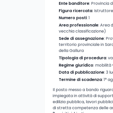
Ente banditore
: Provincia 
Figura ricercata
: Istrutto
Numero posti
: 1
Area professionale
: Area 
vecchia classificazione)
Sede di assegnazione
: Pr
territorio provinciale in Sar
della Gallura
Tipologia di procedura
: v
Regime giuridico
: mobilità
Data di pubblicazione
: 3 l
Termine di scadenza
: 1° a
Il posto messo a bando riguard
impiegata in attività di support
edilizia pubblica, lavori pubblic
di stretta competenza delle am