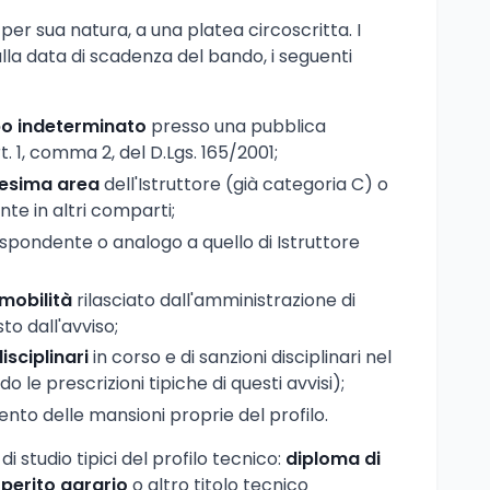
, per sua natura, a una platea circoscritta. I
la data di scadenza del bando, i seguenti
po indeterminato
presso una pubblica
t. 1, comma 2, del D.Lgs. 165/2001;
esima area
dell'Istruttore (già categoria C) o
nte in altri comparti;
spondente o analogo a quello di Istruttore
 mobilità
rilasciato dall'amministrazione di
to dall'avviso;
sciplinari
in corso e di sanzioni disciplinari nel
le prescrizioni tipiche di questi avvisi);
ento delle mansioni proprie del profilo.
 di studio tipici del profilo tecnico:
diploma di
 perito agrario
o altro titolo tecnico