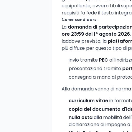
equipollente, ovvero titoli supe
requisiti fa fede il testo integr
Come candidarsi
La
domanda di partecipazio
ore 23:59 del 1° agosto 2026
,
laddove previsto, la
piattafor
più diffuse per questo tipo di 
invio tramite
PEC
all'indiriz
presentazione tramite
por
consegna a mano al protoc
Alla domanda vanno di norma a
curriculum vitae
in formato
copia del documento d'id
nulla osta
alla mobilità de
dichiarazione di impegno a 