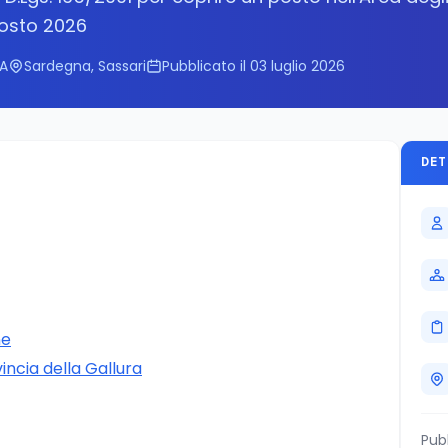
gosto 2026
A
Sardegna, Sassari
Pubblicato il 03 luglio 2026
DET
ne
incia della Gallura
Pub