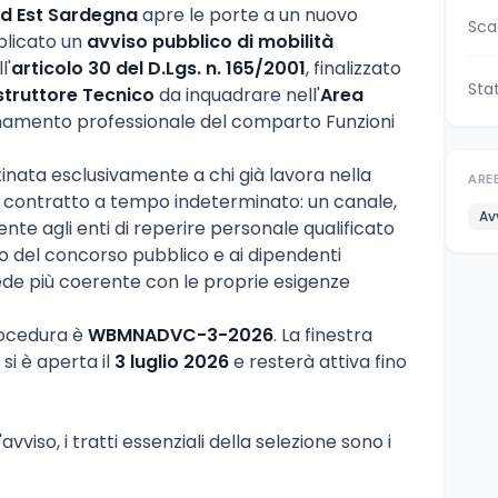
rd Est Sardegna
apre le porte a un nuovo
Sca
blicato un
avviso pubblico di mobilità
l'
articolo 30 del D.Lgs. n. 165/2001
, finalizzato
Sta
Istruttore Tecnico
da inquadrare nell'
Area
namento professionale del comparto Funzioni
tinata esclusivamente a chi già lavora nella
ARE
 contratto a tempo indeterminato: un canale,
Av
ente agli enti di reperire personale qualificato
so del concorso pubblico e ai dipendenti
 sede più coerente con le proprie esigenze
procedura è
WBMNADVC-3-2026
. La finestra
i è aperta il
3 luglio 2026
e resterà attiva fino
vviso, i tratti essenziali della selezione sono i