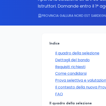
Istruttori. Domande entro il 1° a
PROVINCIA GALLURA NORD EST SARDEGN
Indice
Il quadro della selezione
Dettagli del bando
Requisiti richiesti
Come candidarsi
Prova selettiva e valutazio
Il contesto della nuova Prov
FAQ
Il quadro della selezione