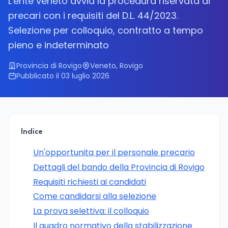
L'ente veneto avvia la procedura riservata ai
precari con i requisiti del D.L. 44/2023.
Selezione per colloquio, contratto a tempo
pieno e indeterminato
Provincia di Rovigo
Veneto, Rovigo
Pubblicato il 03 luglio 2026
Indice
Un'opportunita per il personale precario
Dettagli del bando della Provincia di Rovigo
Requisiti richiesti ai candidati
Come candidarsi alla selezione
La prova selettiva: il colloquio
Il quadro normativo della stabilizzazione