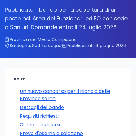
Pubblicato il bando per la copertura di un
posto nell'Area dei Funzionari ed EQ con sede
a Sanluri. Domande entro il 24 luglio 2026
Provincia del Medio Campidano
Sardegna, Sud Sardegna
Pubblicato il 24 giugno 2026
Indice
Un nuovo concorso per il rilancio delle
Province sarde
Dettagli del bando
Requisiti richiesti
Come candidarsi
Prove d'esame e selezione