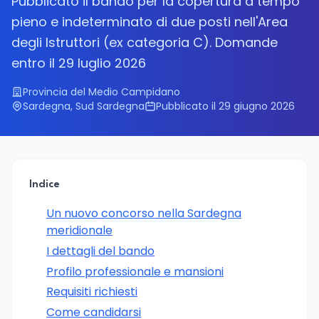
Pubblicato il bando per la copertura a tempo
pieno e indeterminato di due posti nell'Area
degli Istruttori (ex categoria C). Domande
entro il 29 luglio 2026
Provincia del Medio Campidano
Sardegna, Sud Sardegna
Pubblicato il 29 giugno 2026
Indice
Un nuovo concorso nella Sardegna
meridionale
I dettagli del bando
Profilo professionale e mansioni
Requisiti richiesti
Come candidarsi