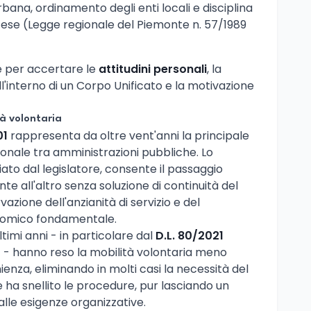
bana, ordinamento degli enti locali e disciplina
tese (Legge regionale del Piemonte n. 57/1989
ne per accertare le
attitudini personali
, la
l'interno di un Corpo Unificato e la motivazione
tà volontaria
01
rappresenta da oltre vent'anni la principale
sonale tra amministrazioni pubbliche. Lo
ato dal legislatore, consente il passaggio
te all'altro senza soluzione di continuità del
azione dell'anzianità di servizio e del
nomico fondamentale.
timi anni - in particolare dal
D.L. 80/2021
1 - hanno reso la mobilità volontaria meno
ienza, eliminando in molti casi la necessità del
 ha snellito le procedure, pur lasciando un
alle esigenze organizzative.