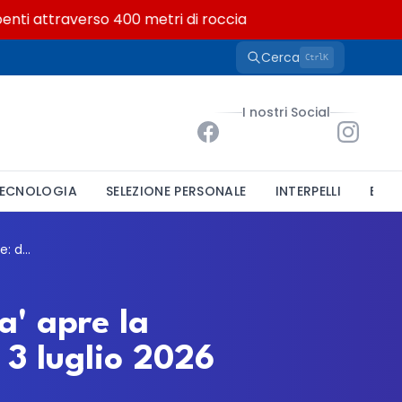
ti attraverso 400 metri di roccia
Cerca
K
Ctrl
I nostri Social
ECNOLOGIA
SELEZIONE PERSONALE
INTERPELLI
BAND
Polizia Locale, l'Unione 'Terre della Pianura' apre la mobilità per un Agente: domande entro il 3 luglio 2026
a' apre la
 3 luglio 2026