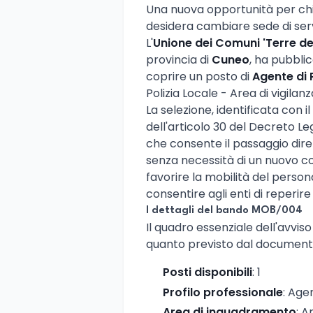
Una nuova opportunità per chi
desidera cambiare sede di serv
L'
Unione dei Comuni 'Terre de
provincia di
Cuneo
, ha pubblic
coprire un posto di
Agente di 
Polizia Locale - Area di vigilanz
La selezione, identificata con i
dell'articolo 30 del Decreto Le
che consente il passaggio dire
senza necessità di un nuovo c
favorire la mobilità del person
consentire agli enti di reperire
I dettagli del bando MOB/004
Il quadro essenziale dell'avvis
quanto previsto dal documento 
Posti disponibili
: 1
Profilo professionale
: Age
Area di inquadramento
: A