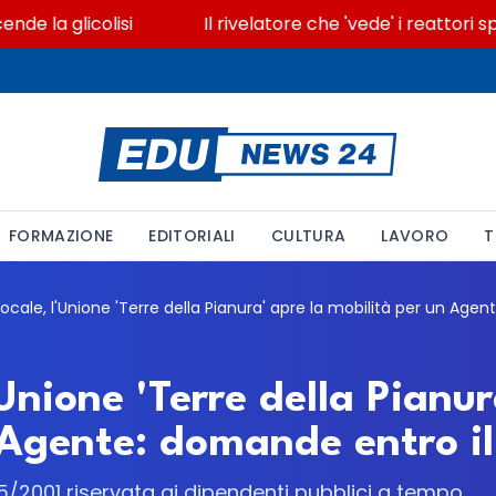
a glicolisi
Il rivelatore che 'vede' i reattori spen
FORMAZIONE
EDITORIALI
CULTURA
LAVORO
T
'Unione 'Terre della Pianur
 Agente: domande entro il
65/2001 riservata ai dipendenti pubblici a tempo