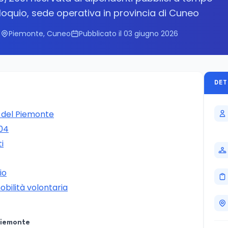
loquio, sede operativa in provincia di Cuneo
'
Piemonte, Cuneo
Pubblicato il 03 giugno 2026
DET
e del Piemonte
004
ti
io
obilità volontaria
 Piemonte