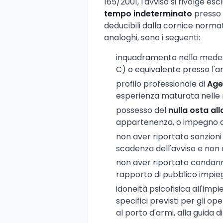
165/2001, l'avviso si rivolge es
tempo indeterminato
presso u
deducibili dalla cornice normat
analoghi, sono i seguenti:
inquadramento nella medesi
C) o equivalente presso l'a
profilo professionale di
Agen
esperienza maturata nelle
possesso del
nulla osta all
appartenenza, o impegno a p
non aver riportato sanzioni 
scadenza dell'avviso e non 
non aver riportato condann
rapporto di pubblico impie
idoneità psicofisica all'impi
specifici previsti per gli ope
al porto d'armi, alla guida di 