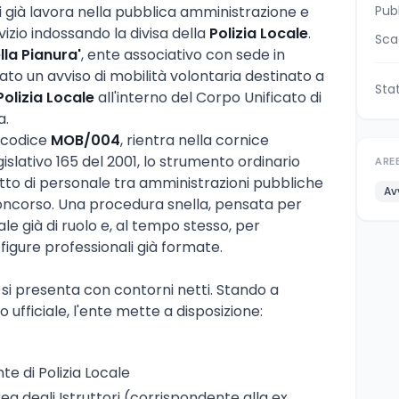
 già lavora nella pubblica amministrazione e
Pub
izio indossando la divisa della
Polizia Locale
.
Sca
lla Pianura'
, ente associativo con sede in
ato un avviso di mobilità volontaria destinato a
Sta
Polizia Locale
all'interno del Corpo Unificato di
a.
l codice
MOB/004
, rientra nella cornice
gislativo 165 del 2001, lo strumento ordinario
ARE
tto di personale tra amministrazioni pubbliche
Av
oncorso. Una procedura snella, pensata per
ale già di ruolo e, al tempo stesso, per
 figure professionali già formate.
o si presenta con contorni netti. Stando a
ufficiale, l'ente mette a disposizione:
nte di Polizia Locale
rea degli Istruttori (corrispondente alla ex