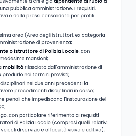
clusivamente a chi è già
dipendente di ruolo a
na pubblica amministrazione. I requisiti,
iva e dalla prassi consolidata per profili
ma area (Area degli Istruttori, ex categoria
mministrazione di provenienza;
te o Istruttore di Polizia Locale
, con
 medesime mansioni;
a mobilità
rilasciato dall'amministrazione di
rodurlo nei termini previsti;
disciplinari nei due anni precedenti la
avere procedimenti disciplinari in corso;
e penali che impediscano l'instaurazione del
go;
ego, con particolare riferimento ai requisiti
ratori di Polizia Locale (compresi quelli relativi
veicoli di servizio e all'acuità visiva e uditiva);