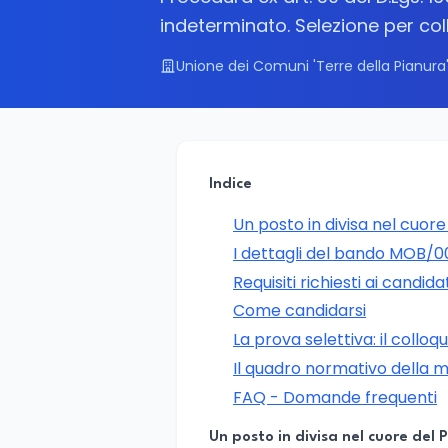
indeterminato. Selezione per col
Unione dei Comuni 'Terre della Pianura
Indice
Un posto in divisa nel cuor
I dettagli del bando MOB/
Requisiti richiesti ai candida
Come candidarsi
La prova selettiva: il colloqu
Il quadro normativo della m
FAQ - Domande frequenti
Un posto in divisa nel cuore del