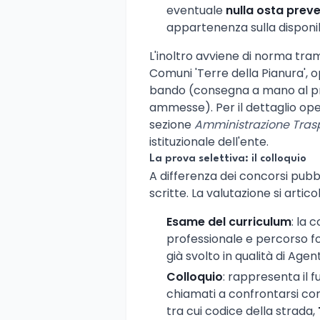
eventuale
nulla osta prev
appartenenza sulla disponibil
L'inoltro avviene di norma tra
Comuni 'Terre della Pianura', 
bando (consegna a mano al p
ammesse). Per il dettaglio oper
sezione
Amministrazione Tras
istituzionale dell'ente.
La prova selettiva: il colloquio
A differenza dei concorsi pubbl
scritte. La valutazione si articol
Esame del curriculum
: la 
professionale e percorso fo
già svolto in qualità di Agent
Colloquio
: rappresenta il f
chiamati a confrontarsi con
tra cui codice della strada,