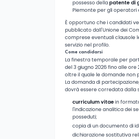
possesso della
patente di 
Piemonte per gli operatori d
È opportuno che i candidati ver
pubblicato dall'Unione dei Comu
comprese eventuali clausole leg
servizio nel profilo.
Come candidarsi
La finestra temporale per par
del 3 giugno 2026 fino alle ore
oltre il quale le domande non 
La domanda di partecipazione, 
dovrà essere corredata dalla
curriculum vitae
in format
l'indicazione analitica dei se
posseduti;
copia di un documento di iden
dichiarazione sostitutiva rela