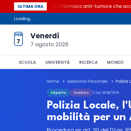
n secolo di Warburg: il farmaco anti-tumore che accende l
ULTIMA ORA
Loading...
Venerdì
VEN
7
7 agosto 2026
SCUOLA
UNIVERSITÀ
RICERCA
MONDO
Home
Selezione Personale
Aperto
Scaduto
Cod. MOB/004
Polizia Locale, l
mobilità per un
Procedura ex art. 30 del D.Lgs. 1