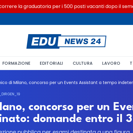
ere la graduatoria per i 500 posti vacanti dopo il semestre 
FORMAZIONE
EDITORIALI
CULTURA
LAVORO
T
_DIRGEN_19
ilano, concorso per un Ev
nato: domande entro il 3
ezione pubblica per esami destinata a una figura