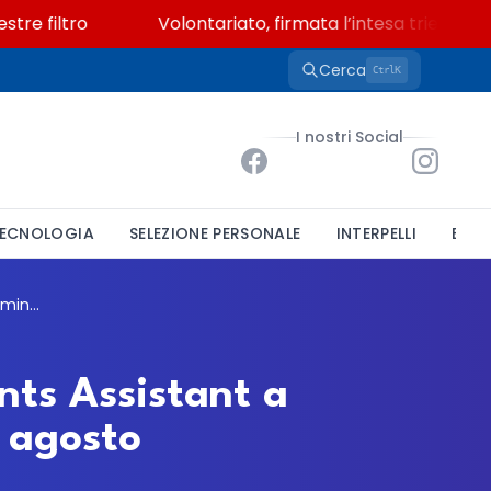
filtro
Volontariato, firmata l’intesa triennale tra
Cerca
K
Ctrl
I nostri Social
ECNOLOGIA
SELEZIONE PERSONALE
INTERPELLI
BAND
Politecnico di Milano, concorso per un Events Assistant a tempo indeterminato: domande entro il 3 agosto
ents Assistant a
 agosto