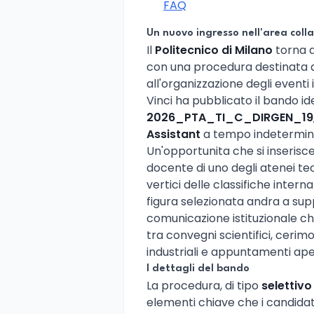
FAQ
Un nuovo ingresso nell'area colla
Il
Politecnico di Milano
torna a
con una procedura destinata a
all'organizzazione degli eventi 
Vinci ha pubblicato il bando id
2026_PTA_TI_C_DIRGEN_19
Assistant
a tempo indetermin
Un'opportunita che si inseris
docente di uno degli atenei tec
vertici delle classifiche intern
figura selezionata andra a sup
comunicazione istituzionale che
tra convegni scientifici, ceri
industriali e appuntamenti aper
I dettagli del bando
La procedura, di tipo
selettiv
elementi chiave che i candida