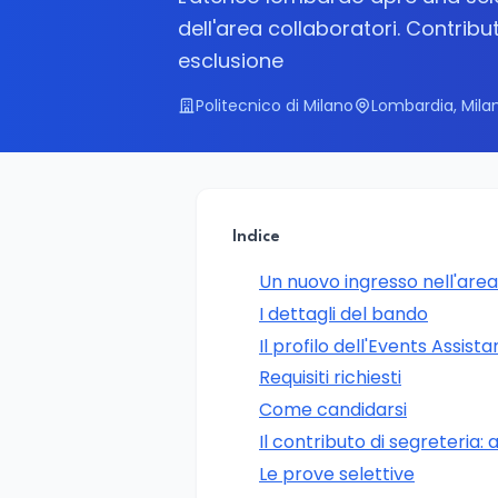
dell'area collaboratori. Contrib
esclusione
Politecnico di Milano
Lombardia, Mila
Indice
Un nuovo ingresso nell'area
I dettagli del bando
Il profilo dell'Events Assista
Requisiti richiesti
Come candidarsi
Il contributo di segreteria: 
Le prove selettive