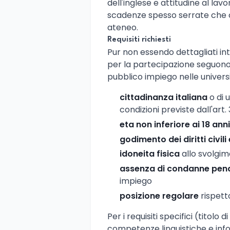
dell'inglese e attitudine al la
scadenze spesso serrate che c
ateneo.
Requisiti richiesti
Pur non essendo dettagliati inte
per la partecipazione seguono 
pubblico impiego nelle universit
cittadinanza italiana
o di 
condizioni previste dall'art.
eta non inferiore ai 18 anni
godimento dei diritti civili 
idoneita fisica
allo svolgim
assenza di condanne pena
impiego
posizione regolare
rispetto
Per i requisiti specifici (titolo
competenze linguistiche e inf