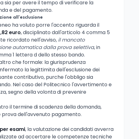
 sia per avere il tempo di verificare la
anda e del pagamento.
zione all'esclusione
teneo ha voluto porre l'accento riguarda il
5,82 euro
, disciplinato dall'articolo 4 comma 5
e ricordato nell'avviso,
il mancato
ione automatica dalla prova selettiva
, in
omma 1 lettera d dello stesso bando.
'altro che formale: la giurisprudenza
fermato la legittimita dell'esclusione dei
ante contributivo, purche l'obbligo sia
ndo. Nel caso del Politecnico l'avvertimento e
a, segno della volonta di prevenire
ntro il termine di scadenza della domanda,
 prova dell'avvenuto pagamento.
per esami
, la valutazione dei candidati avverra
nalizzate ad accertare le competenze tecniche