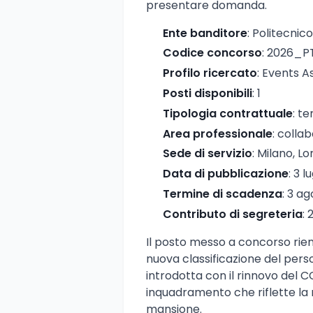
presentare domanda.
Ente banditore
: Politecnico
Codice concorso
: 2026_
Profilo ricercato
: Events A
Posti disponibili
: 1
Tipologia contrattuale
: t
Area professionale
: colla
Sede di servizio
: Milano, L
Data di pubblicazione
: 3 l
Termine di scadenza
: 3 a
Contributo di segreteria
: 
Il posto messo a concorso rient
nuova classificazione del pers
introdotta con il rinnovo del 
inquadramento che riflette la 
mansione.