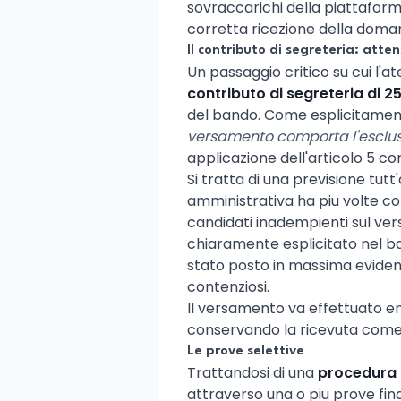
sovraccarichi della piattaforma
corretta ricezione della dom
Il contributo di segreteria: atten
Un passaggio critico su cui l'a
contributo di segreteria di 2
del bando. Come esplicitament
versamento comporta l'esclus
applicazione dell'articolo 5 c
Si tratta di una previsione tutt
amministrativa ha piu volte con
candidati inadempienti sul vers
chiaramente esplicitato nel ba
stato posto in massima evidenz
contenziosi.
Il versamento va effettuato e
conservando la ricevuta come
Le prove selettive
Trattandosi di una
procedura 
attraverso una o piu prove fi