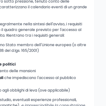
voro sotto pressione, tenuto conto delle
aratterizzano il calendario eventi di un grande
gralmente nella sintesi dell'avviso, i requisiti
il quadro generale previsto per l'accesso al
a. Rientrano tra i requisiti generali:
uno Stato membro dell'Unione europea (o altre
 38 del d.lgs. 165/2001)
e politici
ento delle mansioni
li
che impediscano l'accesso al pubblico
 agli obblighi di leva (ove applicabile)
 di studio, eventuali esperienze professionali,
ormatiche),
e imprescindibile la consultazione