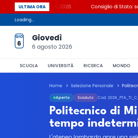
? Cosa dicono i dati 2026
Consiglio di Stato: scorr
ULTIMA ORA
Loading...
Giovedì
GIO
6
6 agosto 2026
SCUOLA
UNIVERSITÀ
RICERCA
MONDO
Home
Selezione Personale
Aperto
Scaduto
Cod. 2026_PTA_TI_C
Politecnico di M
tempo indetermi
L'ateneo lombardo apre una sel