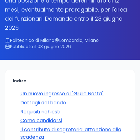
Una posizione a tempo determinato di 12
mesi, eventualmente prorogabile, per l'area
dei funzionari. Domande entro il 23 giugno
2026
Politecnico di Milano
Lombardia, Milano
Pubblicato il 03 giugno 2026
Indice
Un nuovo ingresso al "Giulio Natta"
Dettagli del bando
Requisiti richiesti
Come candidarsi
Il contributo di segreteria: attenzione alla
scadenza