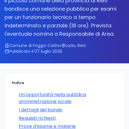
Il piccolo comune della provincia di Rieti
bandisce una selezione pubblica per esami
per un funzionario tecnico a tempo
indeterminato e parziale (18 ore). Prevista
l'eventuale nomina a Responsabile di Area.
Comune di Poggio Catino
Lazio, Rieti
Pubblicato il 07 luglio 2026
Indice
Un'opportunità nella pubblica
amministrazione locale
I dettagli del bando
Requisiti richiesti
Prove d'esame e materie