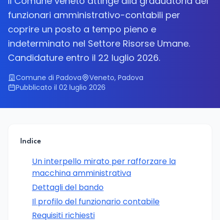
Il Comune veneto attinge alla graduatoria dei
funzionari amministrativo-contabili per
coprire un posto a tempo pieno e
indeterminato nel Settore Risorse Umane.
Candidature entro il 22 luglio 2026.
Comune di Padova
Veneto, Padova
Pubblicato il 02 luglio 2026
Indice
Un interpello mirato per rafforzare la
macchina amministrativa
Dettagli del bando
Il profilo del funzionario contabile
Requisiti richiesti